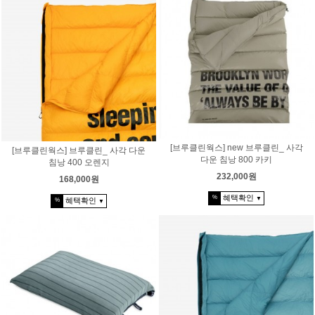
[브루클린웍스] new 브루클린_ 사각
[브루클린웍스] 브루클린_ 사각 다운
다운 침낭 800 카키
침낭 400 오렌지
232,000원
168,000원
혜택확인
%
▼
혜택확인
%
▼