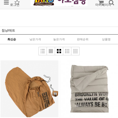
로그인
회원가입
주문조회
마이페이지
침낭/매트
최신순
낮은가격
높은가격
판매순위
상품명