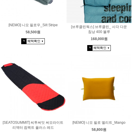
[NEMO] 니모 필로우_Silt Stripe
[브루클린웍스] 브루클린_ 사각 다운
침낭 400 블루
58,500원
168,000원
혜택확인
%
▼
혜택확인
%
▼
[SEATOSUMMIT] 씨투써밋 써모라이트
[NEMO] 니모 필로 엘리트_Mango
리액터 컴팩트 플러스 레드
58,800원