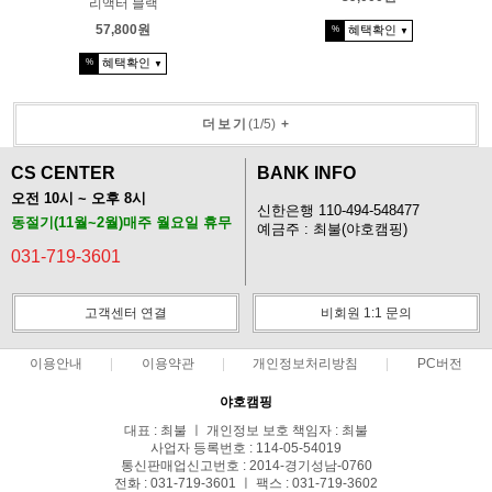
리액터 블랙
57,800원
혜택확인
%
▼
혜택확인
%
▼
더보기
(
1
/
5
)
+
CS CENTER
BANK INFO
오전 10시 ~ 오후 8시
신한은행 110-494-548477
동절기(11월~2월)매주 월요일 휴무
예금주 : 최불(야호캠핑)
031-719-3601
고객센터 연결
비회원 1:1 문의
이용안내
이용약관
개인정보처리방침
PC버전
야호캠핑
대표 : 최불 ㅣ 개인정보 보호 책임자 : 최불
사업자 등록번호 : 114-05-54019
통신판매업신고번호 : 2014-경기성남-0760
전화 : 031-719-3601 ㅣ 팩스 : 031-719-3602