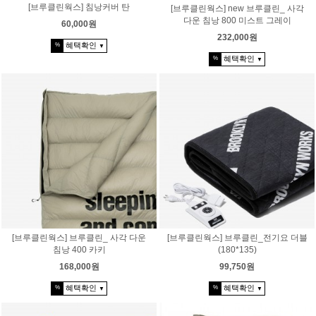
[브루클린웍스] 침낭커버 탄
[브루클린웍스] new 브루클린_ 사각
다운 침낭 800 미스트 그레이
60,000원
232,000원
혜택확인
%
▼
혜택확인
%
▼
[브루클린웍스] 브루클린_ 사각 다운
[브루클린웍스] 브루클린_전기요 더블
침낭 400 카키
(180*135)
168,000원
99,750원
혜택확인
혜택확인
%
%
▼
▼