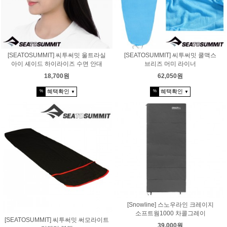
[SEATOSUMMIT] 씨투써밋 울트라실
[SEATOSUMMIT] 씨투써밋 쿨맥스
아이 셰이드 하이라이즈 수면 안대
브리즈 머미 라이너
18,700원
62,050원
혜택확인
혜택확인
%
%
▼
▼
[Snowline] 스노우라인 크레이지
소프트웜1000 차콜그레이
[SEATOSUMMIT] 씨투써밋 써모라이트
39,000원