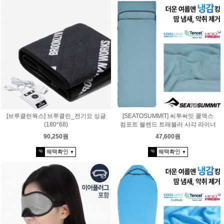
[브루클린웍스] 브루클린_전기요 싱글
[SEATOSUMMIT] 씨투써밋 쿨맥스
(180*68)
컴포트 블렌드 트래블러 사각 라이너
90,250원
47,600원
혜택확인
혜택확인
%
%
▼
▼