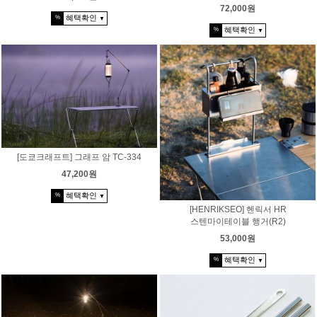
72,000원
혜택확인
%
▼
혜택확인
%
▼
[도쿄크래프트] 그래프 암 TC-334
47,200원
혜택확인
%
▼
[HENRIKSEO] 헨릭서 HR
스텐마이테이블 행거(R2)
53,000원
혜택확인
%
▼