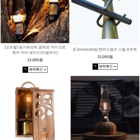
[모트릴] 핑거패브릭 골제로 마이크로
[Canvascamp] 캔버스캠프 스틸코트렉
워머 커버 쉐이드(리얼트리)
15,000원
12,000원
혜택확인
%
▼
혜택확인
%
▼