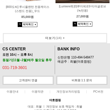
[Lumiere9] [0]루미에르9 티어글로브
[800도씨] 루시올랜턴 전용케이스
(녹턴용)
(스텐드 전용)_우드
27,000원
85,000원
혜택확인
%
혜택확인
▼
%
▼
더보기
(
1
/
4
)
+
CS CENTER
BANK INFO
오전 10시 ~ 오후 8시
신한은행 110-494-548477
동절기(11월~2월)매주 월요일 휴무
예금주 : 최불(야호캠핑)
031-719-3601
고객센터 연결
비회원 1:1 문의
이용안내
이용약관
개인정보처리방침
PC버전
야호캠핑
대표 : 최불 ㅣ 개인정보 보호 책임자 : 최불