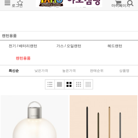
로그인
회원가입
주문조회
마이페이지
랜턴용품
전기 / 배터리랜턴
가스 / 오일랜턴
헤드랜턴
랜턴용품
최신순
낮은가격
높은가격
판매순위
상품명