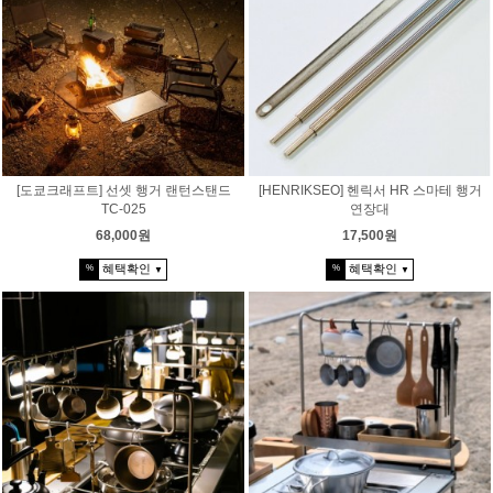
[도쿄크래프트] 선셋 행거 랜턴스탠드
[HENRIKSEO] 헨릭서 HR 스마테 행거
TC-025
연장대
68,000원
17,500원
혜택확인
혜택확인
%
%
▼
▼