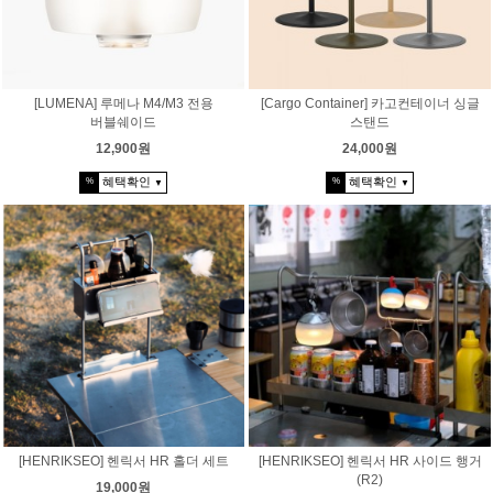
[LUMENA] 루메나 M4/M3 전용
[Cargo Container] 카고컨테이너 싱글
버블쉐이드
스탠드
12,900원
24,000원
혜택확인
혜택확인
%
%
▼
▼
[HENRIKSEO] 헨릭서 HR 홀더 세트
[HENRIKSEO] 헨릭서 HR 사이드 행거
(R2)
19,000원