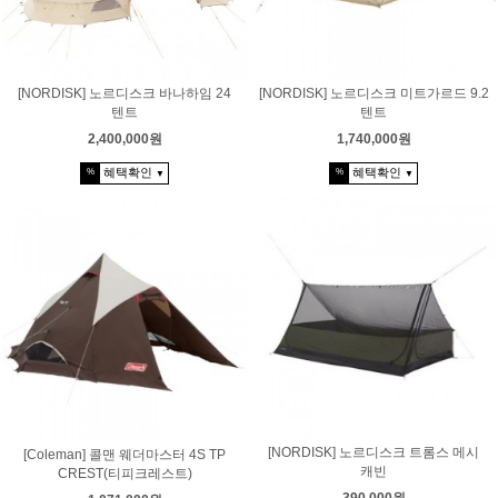
[NORDISK] 노르디스크 바나하임 24
[NORDISK] 노르디스크 미트가르드 9.2
텐트
텐트
2,400,000원
1,740,000원
혜택확인
혜택확인
%
%
▼
▼
[NORDISK] 노르디스크 트롬스 메시
[Coleman] 콜맨 웨더마스터 4S TP
캐빈
CREST(티피크레스트)