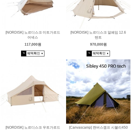
[NORDISK] 노르디스크 미트가르드
[NORDISK] 노르디스크 알페임 12.6
어넥스
텐트
117,000원
970,000원
혜택확인
혜택확인
%
%
▼
▼
[NORDISK] 노르디스크 우트가르드
[Canvascamp] 캔버스캠프 시블리450