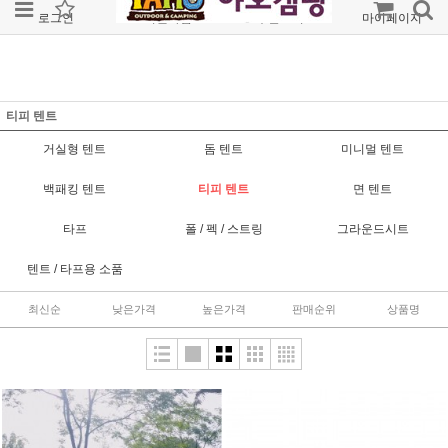
로그인
회원가입
주문조회
마이페이지
티피 텐트
거실형 텐트
돔 텐트
미니멀 텐트
백패킹 텐트
티피 텐트
면 텐트
타프
폴 / 펙 / 스트링
그라운드시트
텐트 / 타프용 소품
최신순
낮은가격
높은가격
판매순위
상품명