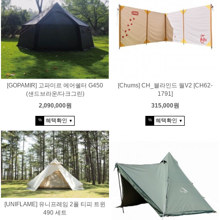
[GOPAMIR] 고파미르 에어쉘터 G450
[Chums] CH_블라인드 월V2 [CH62-
(샌드브라운/다크그린)
1791]
2,090,000원
315,000원
혜택확인
혜택확인
%
%
▼
▼
[UNIFLAME] 유니프레임 2폴 티피 트윈
490 세트