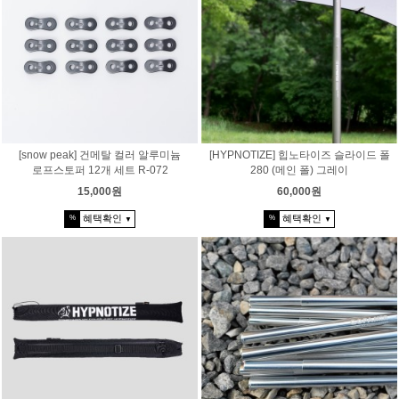
[snow peak] 건메탈 컬러 알루미늄
[HYPNOTIZE] 힙노타이즈 슬라이드 폴
로프스토퍼 12개 세트 R-072
280 (메인 폴) 그레이
15,000원
60,000원
혜택확인
혜택확인
%
%
▼
▼