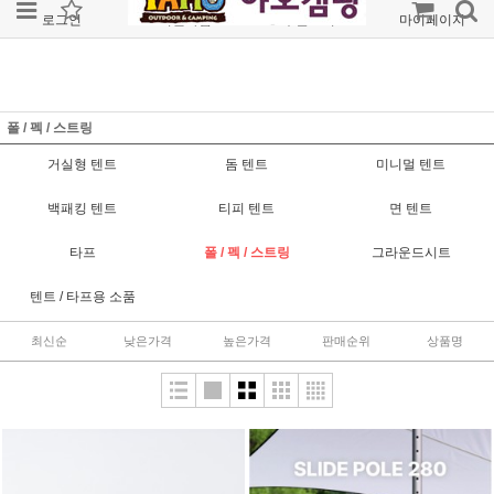
로그인
회원가입
주문조회
마이페이지
폴 / 펙 / 스트링
거실형 텐트
돔 텐트
미니멀 텐트
백패킹 텐트
티피 텐트
면 텐트
타프
폴 / 펙 / 스트링
그라운드시트
텐트 / 타프용 소품
최신순
낮은가격
높은가격
판매순위
상품명