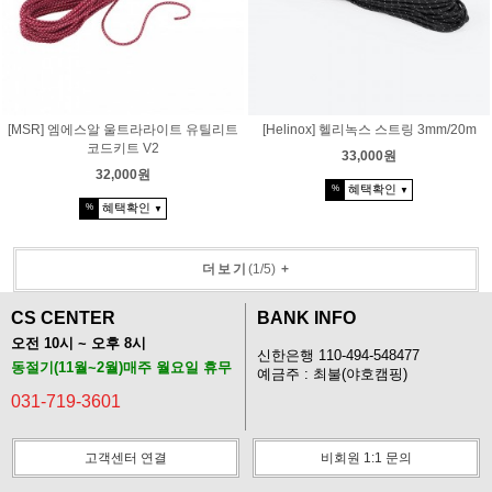
[MSR] 엠에스알 울트라라이트 유틸리트
[Helinox] 헬리녹스 스트링 3mm/20m
코드키트 V2
33,000원
32,000원
혜택확인
%
▼
혜택확인
%
▼
더보기
(
1
/
5
)
+
CS CENTER
BANK INFO
오전 10시 ~ 오후 8시
신한은행 110-494-548477
동절기(11월~2월)매주 월요일 휴무
예금주 : 최불(야호캠핑)
031-719-3601
고객센터 연결
비회원 1:1 문의