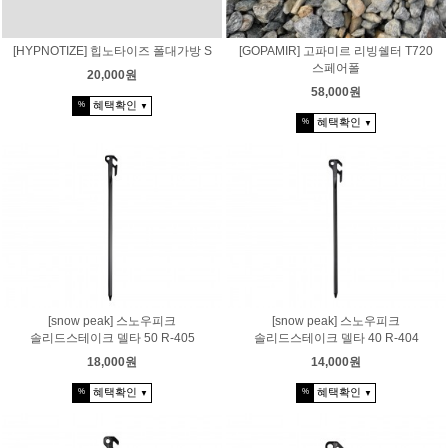
[HYPNOTIZE] 힙노타이즈 폴대가방 S
[GOPAMIR] 고파미르 리빙쉘터 T720
스페어폴
20,000원
58,000원
혜택확인
%
▼
혜택확인
%
▼
[snow peak] 스노우피크
[snow peak] 스노우피크
솔리드스테이크 델타 50 R-405
솔리드스테이크 델타 40 R-404
18,000원
14,000원
혜택확인
혜택확인
%
%
▼
▼