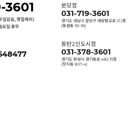
9-3601
분당점
031-719-3601
휴무일없음, 명절제외)
경기도 성남시 분당구 대왕판교로 21,1층
 월요일 휴무
(동원동 59-18)
동탄2신도시점
031-378-3601
-548477
경기도 화성시 경기동로 482,지층
(장지동 807-4)