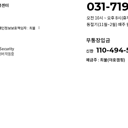
031-71
객센터
오전 10시 ~ 오후 8시(
동절기(11월~2월) 매주
개인정보보호책임자 : 최불
무통장입금
110-494
신한
예금주 : 최불(야호캠핑)