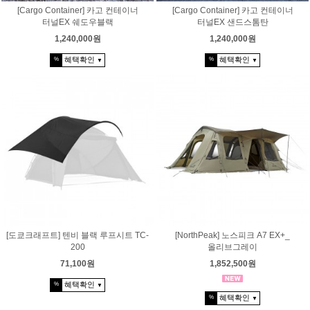
[Cargo Container] 카고 컨테이너
[Cargo Container] 카고 컨테이너
터널EX 쉐도우블랙
터널EX 샌드스톰탄
1,240,000원
1,240,000원
혜택확인
혜택확인
%
%
▼
▼
[도쿄크래프트] 텐비 블랙 루프시트 TC-
[NorthPeak] 노스피크 A7 EX+_
200
올리브그레이
71,100원
1,852,500원
혜택확인
%
▼
혜택확인
%
▼