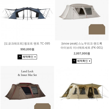
[도쿄크래프트] 윙포트 텐트 TC-095
[snow peak] 스노우피크 랜드록
아이보리 이너매트세트 (FK-001)
990,000원
2,007,000원
혜택확인
%
▼
혜택확인
%
▼