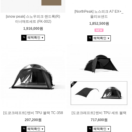
[NorthPeak] 노스피크 A7 EX+_
[snow peak] 스노우피크 랜드록(R)
올리브샌드
이너매트세트 (FK-002)
1,852,500원
1,916,000원
혜택확인
%
혜택확인
▼
%
▼
[도쿄크래프트] 텐비 TPU 블랙 TC-358
[도쿄크래프트] 텐비 TPU 세트 블랙
207,200원
717,600원
혜택확인
혜택확인
%
%
▼
▼