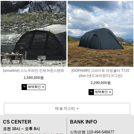
[snowline] 스노우라인 인듀어런스텐트
[GOPAMIR] 고파미르 리빙쉘터 T720
plus (샌드브라운/다크그린)
1,590,000원
2,290,000원
혜택확인
%
▼
혜택확인
%
▼
더보기
(
1
/
6
)
+
CS CENTER
BANK INFO
오전 10시 ~ 오후 8시
신한은행 110-494-548477