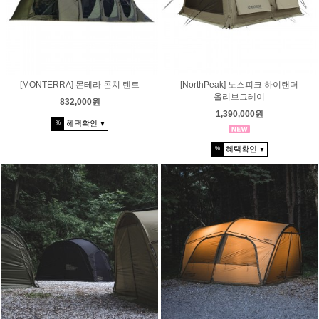
[MONTERRA] 몬테라 콘치 텐트
[NorthPeak] 노스피크 하이랜더
올리브그레이
832,000원
1,390,000원
혜택확인
%
▼
혜택확인
%
▼