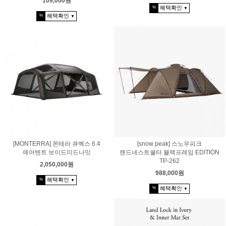
109,000원
혜택확인
%
▼
혜택확인
%
▼
[MONTERRA] 몬테라 큐벡스 6.4
[snow peak] 스노우피크
에어텐트 보이드미드나잇
랜드네스트쉘터 블랙프레임 EDITION
TP-262
2,050,000원
988,000원
혜택확인
%
▼
혜택확인
%
▼