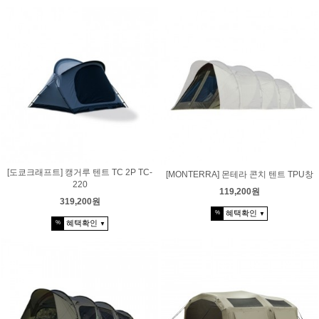
[도쿄크래프트] 캥거루 텐트 TC 2P TC-
[MONTERRA] 몬테라 콘치 텐트 TPU창
220
119,200원
319,200원
혜택확인
%
▼
혜택확인
%
▼