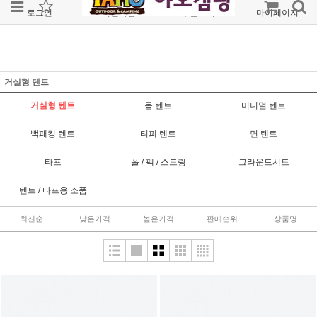
로그인
회원가입
주문조회
마이페이지
거실형 텐트
거실형 텐트
돔 텐트
미니멀 텐트
백패킹 텐트
티피 텐트
면 텐트
타프
폴 / 펙 / 스트링
그라운드시트
텐트 / 타프용 소품
최신순
낮은가격
높은가격
판매순위
상품명