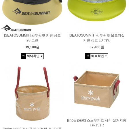
[SEATOSUMMIT] 씨투써밋 키친 싱크
[SEATOSUMMIT] 씨투써밋 울트라실
20 그린
키친 싱크 10 라임
39,100원
37,400원
혜택확인
혜택확인
%
%
▼
▼
[snow peak] 스노우피크 사각 설거지통
FP-151R