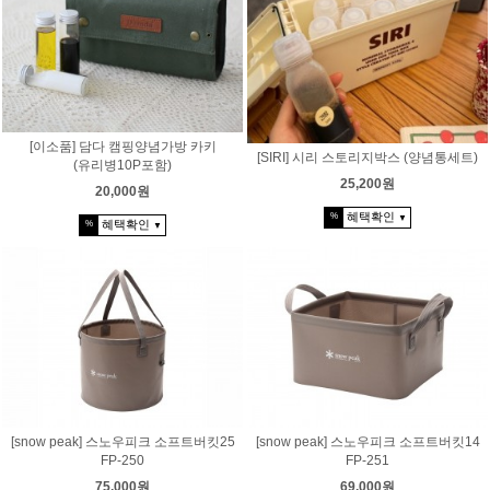
[이소품] 담다 캠핑양념가방 카키
[SIRI] 시리 스토리지박스 (양념통세트)
(유리병10P포함)
25,200원
20,000원
혜택확인
%
▼
혜택확인
%
▼
[snow peak] 스노우피크 소프트버킷25
[snow peak] 스노우피크 소프트버킷14
FP-250
FP-251
75,000원
69,000원