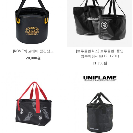
[KOVEA] 코베아 캠핑싱크
[브루클린웍스] 브루클린_폴딩
방수버킷세트(12L+20L)
28,000원
31,350원