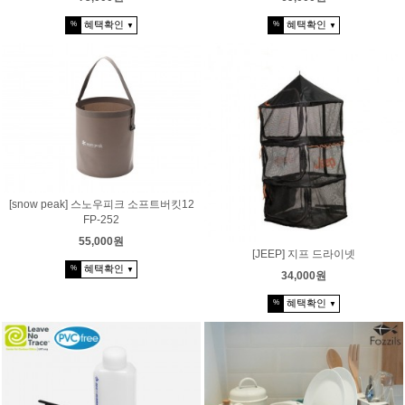
혜택확인
혜택확인
%
%
▼
▼
[snow peak] 스노우피크 소프트버킷12
FP-252
55,000원
[JEEP] 지프 드라이넷
혜택확인
%
▼
34,000원
혜택확인
%
▼