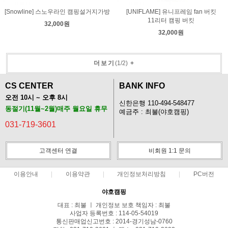
[Snowline] 스노우라인 캠핑설거지가방
[UNIFLAME] 유니프레임 fan 버킷
11리터 캠핑 버킷
32,000원
32,000원
더보기
(
1
/
2
)
+
CS CENTER
BANK INFO
오전 10시 ~ 오후 8시
신한은행 110-494-548477
동절기(11월~2월)매주 월요일 휴무
예금주 : 최불(야호캠핑)
031-719-3601
고객센터 연결
비회원 1:1 문의
이용안내
이용약관
개인정보처리방침
PC버전
야호캠핑
대표 : 최불 ㅣ 개인정보 보호 책임자 : 최불
사업자 등록번호 : 114-05-54019
통신판매업신고번호 : 2014-경기성남-0760