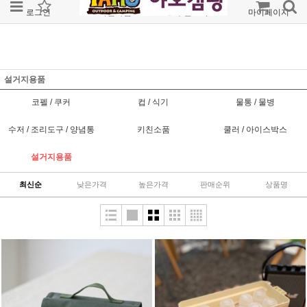
로그인
회원가입
주문조회
마이페이지
설거지용품
코펠 / 쿠커
컵 / 식기
물통 / 물병
수저 / 조리도구 / 양념통
키친소품
쿨러 / 아이스박스
설거지용품
최신순
낮은가격
높은가격
판매순위
상품명