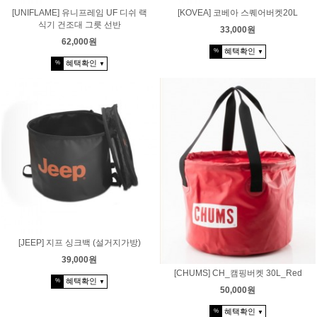
[UNIFLAME] 유니프레임 UF 디쉬 랙
[KOVEA] 코베아 스퀘어버켓20L
식기 건조대 그릇 선반
33,000원
62,000원
혜택확인
%
▼
혜택확인
%
▼
[JEEP] 지프 싱크백 (설거지가방)
39,000원
[CHUMS] CH_캠핑버켓 30L_Red
혜택확인
%
▼
50,000원
혜택확인
%
▼