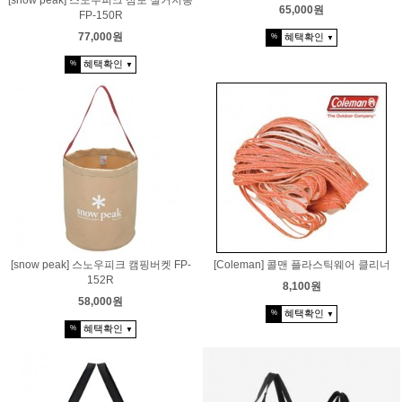
[snow peak] 스노우피크 점보 설거지통
65,000원
FP-150R
77,000원
혜택확인
%
▼
혜택확인
%
▼
[snow peak] 스노우피크 캠핑버켓 FP-
[Coleman] 콜맨 플라스틱웨어 클리너
152R
8,100원
58,000원
혜택확인
%
▼
혜택확인
%
▼