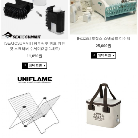
[Fozzils] 포질스 스냅폴드 디쉬랙
[SEATOSUMMIT] 씨투써밋 캠프 키친
25,000원
팟 스크러버 수세미(2종 1세트)
혜택확인
%
11,050원
▼
혜택확인
%
▼