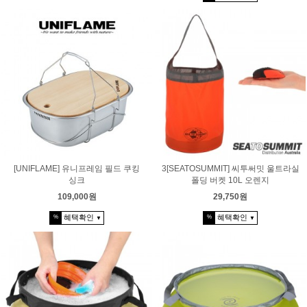
[UNIFLAME] 유니프레임 필드 쿠킹
3[SEATOSUMMIT] 씨투써밋 울트라실
싱크
폴딩 버켓 10L 오렌지
109,000원
29,750원
혜택확인
혜택확인
%
%
▼
▼