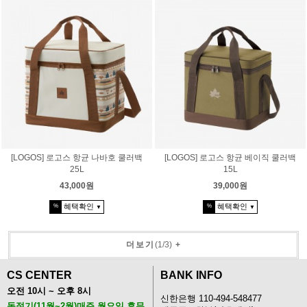
[LOGOS] 로고스 항균 나바호 쿨러백
[LOGOS] 로고스 항균 베이직 쿨러백
25L
15L
43,000원
39,000원
혜택확인
혜택확인
%
%
▼
▼
더보기
(
1
/
3
)
+
CS CENTER
BANK INFO
오전 10시 ~ 오후 8시
신한은행 110-494-548477
동절기(11월~2월)매주 월요일 휴무