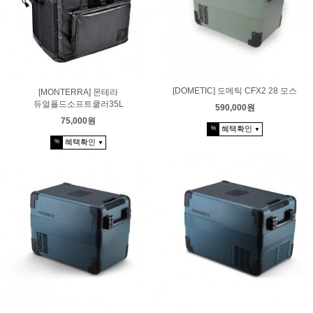
[DOMETIC] 도메틱 CFX2 28 모스
[MONTERRA] 몬테라
듀얼폴드소프트쿨러35L
590,000원
75,000원
혜택확인
%
▼
혜택확인
%
▼