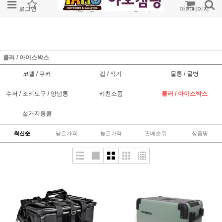
로그인
회원가입
주문조회
마이페이지
쿨러 / 아이스박스
코펠 / 쿠커
컵 / 식기
물통 / 물병
수저 / 조리도구 / 양념통
키친소품
쿨러 / 아이스박스
설거지용품
최신순
낮은가격
높은가격
판매순위
상품명