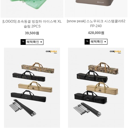
[snow peak] 스노우피크 시스템쿨러62
[LOGOS] 초속동결 빙점하 아이스팩 XL
FP-240
슬림 2PCS
428,000원
39,500원
혜택확인
혜택확인
%
%
▼
▼