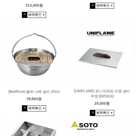
513,400원
혜택확인
%
▼
혜택확인
%
▼
[UNIFLAME] 유니프레임 오뎅 냄비
[BellRock] 벨락 나베 냄비 20cm
뚜껑 [665824]
39,960원
29,000원
혜택확인
%
▼
혜택확인
%
▼