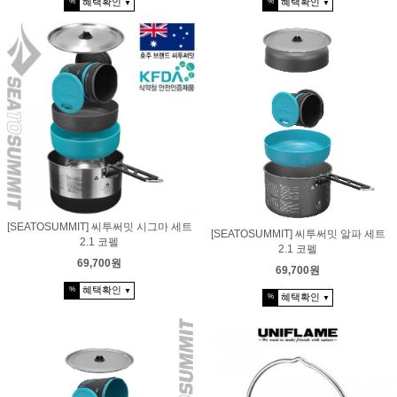
혜택확인
혜택확인
%
%
▼
▼
[SEATOSUMMIT] 씨투써밋 시그마 세트
[SEATOSUMMIT] 씨투써밋 알파 세트
2.1 코펠
2.1 코펠
69,700원
69,700원
혜택확인
%
▼
혜택확인
%
▼