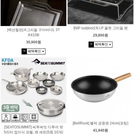
[NIP outdoor] N.I.P 플랫 그리들 팬
[백년철판] K그리들 구이바다L 3T
K410B
29,800원
30,900원
혜택확인
%
▼
혜택확인
%
▼
[BellRock] 벨락 궁중팬 24cm(코팅)
[SEATOSUMMIT] 씨투써밋 디투어 팟
41,940원
5리터 접이식 코펠, 팬 세트(5종 10개)