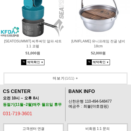
[SEATOSUMMIT] 씨투써밋 알파 세트
[UNIFLAME] 유니프레임 전골 냄비
1.1 코펠
18cm
51,000원
52,000원
혜택확인
혜택확인
%
%
▼
▼
더보기
(
1
/
11
)
+
CS CENTER
BANK INFO
오전 10시 ~ 오후 8시
신한은행 110-494-548477
동절기(11월~2월)매주 월요일 휴무
예금주 : 최불(야호캠핑)
031-719-3601
고객센터 연결
비회원 1:1 문의