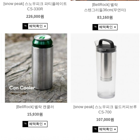
[snow peak] 스노우피크 파티플레이트
[BellRock] 벨락
CS-330R
스텐그리들36cm(무연마)
226,000원
83,160원
혜택확인
%
▼
혜택확인
%
▼
[snow peak] 스노우피크 필드커피브루
[BellRock] 벨락 캔쿨러
CS-700
15,930원
107,000원
혜택확인
%
▼
혜택확인
%
▼