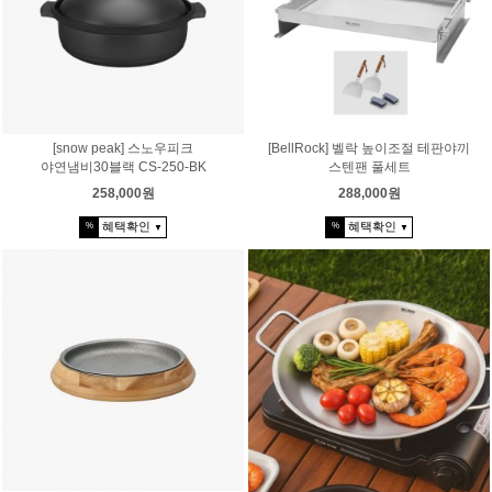
[snow peak] 스노우피크
[BellRock] 벨락 높이조절 테판야끼
야연냄비30블랙 CS-250-BK
스텐팬 풀세트
258,000원
288,000원
혜택확인
혜택확인
%
%
▼
▼