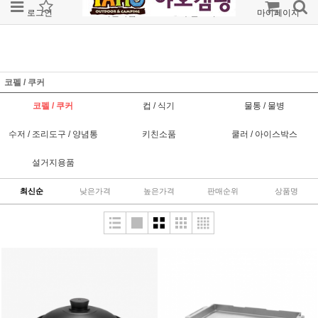
로그인
회원가입
주문조회
마이페이지
코펠 / 쿠커
코펠 / 쿠커
컵 / 식기
물통 / 물병
수저 / 조리도구 / 양념통
키친소품
쿨러 / 아이스박스
설거지용품
최신순
낮은가격
높은가격
판매순위
상품명