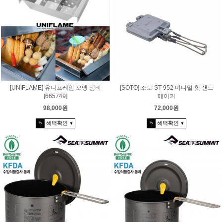
[UNIFLAME] 유니프레임 오뎅 냄비
[SOTO] 소토 ST-952 미니멀 핫 샌드
[665749]
메이커
98,000원
72,000원
혜택확인
혜택확인
%
%
▼
▼