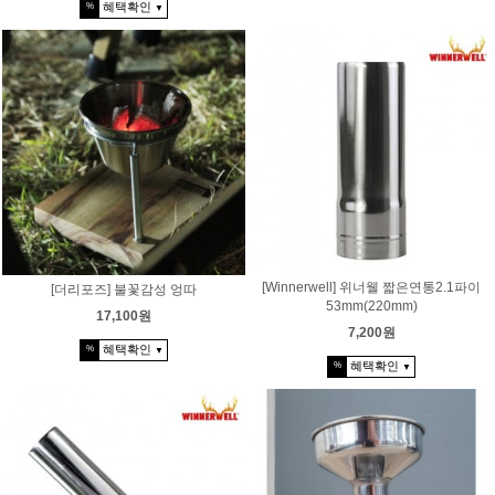
혜택확인
%
▼
[Winnerwell] 위너웰 짧은연통2.1파이
[더리포즈] 불꽃감성 엉따
53mm(220mm)
17,100원
7,200원
혜택확인
%
▼
혜택확인
%
▼