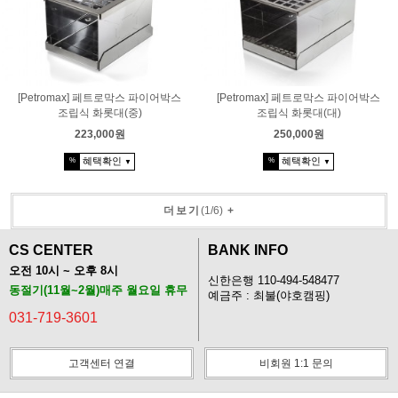
[Petromax] 페트로막스 파이어박스
[Petromax] 페트로막스 파이어박스
조립식 화롯대(중)
조립식 화롯대(대)
223,000원
250,000원
혜택확인
혜택확인
%
%
▼
▼
더보기
(
1
/
6
)
+
CS CENTER
BANK INFO
오전 10시 ~ 오후 8시
신한은행 110-494-548477
동절기(11월~2월)매주 월요일 휴무
예금주 : 최불(야호캠핑)
031-719-3601
고객센터 연결
비회원 1:1 문의