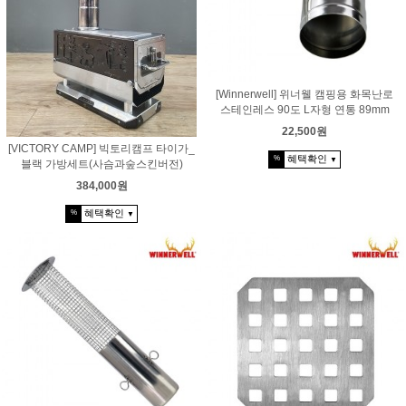
[Winnerwell] 위너웰 캠핑용 화목난로
스테인레스 90도 L자형 연통 89mm
22,500원
[VICTORY CAMP] 빅토리캠프 타이가_
혜택확인
%
▼
블랙 가방세트(사슴과숲스킨버전)
384,000원
혜택확인
%
▼