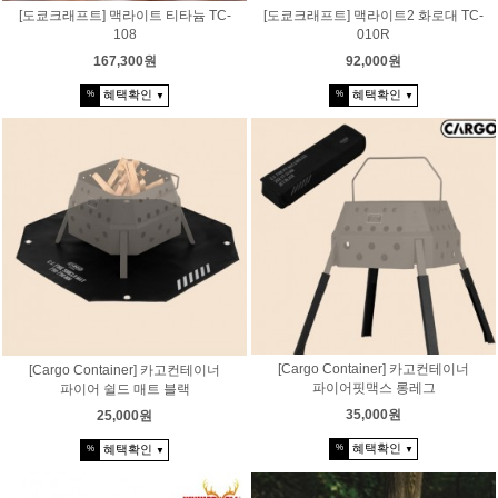
[도쿄크래프트] 맥라이트 티타늄 TC-
[도쿄크래프트] 맥라이트2 화로대 TC-
108
010R
167,300원
92,000원
혜택확인
혜택확인
%
%
▼
▼
[Cargo Container] 카고컨테이너
[Cargo Container] 카고컨테이너
파이어핏맥스 롱레그
파이어 쉴드 매트 블랙
35,000원
25,000원
혜택확인
혜택확인
%
%
▼
▼