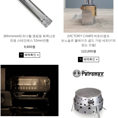
[Winnerwell] 위너웰 캠핑용 화목난로
[VICTORY CAMP] 빅토리캠프
전용 스테인레스 53mm연통
보노솔로 블레이즈 골드 가방 세트(키트
없는 모델)
9,900원
122,000원
혜택확인
%
▼
혜택확인
%
▼