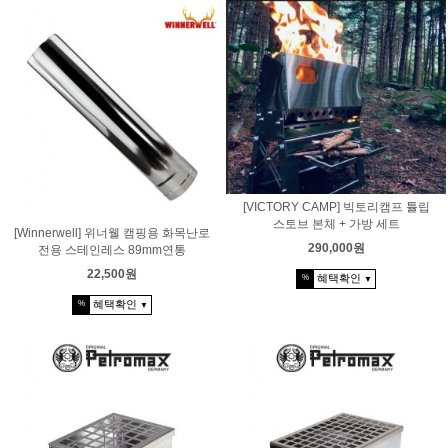
[VICTORY CAMP] 빅토리캠프 튤립
스토브 본체 + 가방 세트
[Winnerwell] 위너웰 캠핑용 화목난로
290,000원
전용 스테인레스 89mm연통
22,500원
혜택확인
%
▼
혜택확인
%
▼