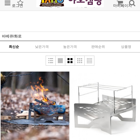
로그인
회원가입
주문조회
마이페이지
바베큐/화로
최신순
낮은가격
높은가격
판매순위
상품명