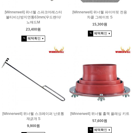
[Winnerwell] 위너웰 스파크어레스터
[Winnerwell] 위너웰 파이어핏 전용
불티비산방지연통63mm(우드랜더/
차콜 그레이트 S
노매드M
15,300원
23,400원
혜택확인
%
▼
혜택확인
%
▼
[Winnerwell] 위너웰 스크레이퍼 난로통
[Winnerwell] 위너웰 홀잭 플래싱 키트
재긁개 S
57,600원
9,900원
혜택확인
%
▼