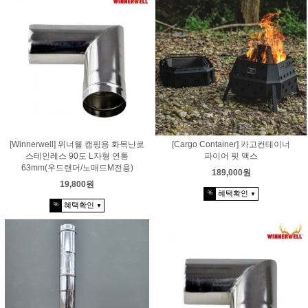
[Winnerwell] 위너웰 캠핑용 화목난로
[Cargo Container] 카고컨테이너
스테인레스 90도 L자형 연통
파이어 핏 맥스
63mm(우드랜더/노매드M전용)
189,000원
19,800원
혜택확인
%
▼
혜택확인
%
▼