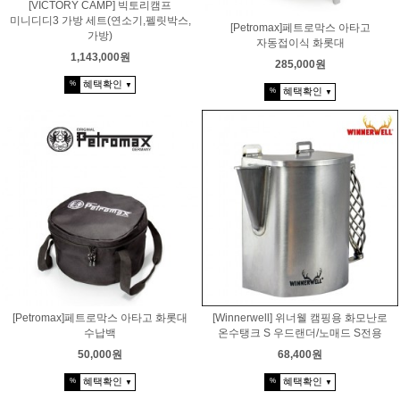
[VICTORY CAMP] 빅토리캠프
미니디디3 가방 세트(연소기,펠릿박스,
[Petromax]페트로막스 아타고
가방)
자동접이식 화롯대
1,143,000원
285,000원
혜택확인
%
▼
혜택확인
%
▼
[Petromax]페트로막스 아타고 화롯대
[Winnerwell] 위너웰 캠핑용 화모난로
수납백
온수탱크 S 우드랜더/노매드 S전용
50,000원
68,400원
혜택확인
혜택확인
%
%
▼
▼