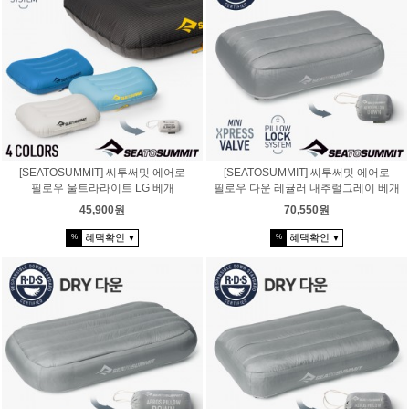
[SEATOSUMMIT] 씨투써밋 에어로
[SEATOSUMMIT] 씨투써밋 에어로
필로우 울트라라이트 LG 베개
필로우 다운 레귤러 내추럴그레이 베개
45,900원
70,550원
혜택확인
혜택확인
%
%
▼
▼