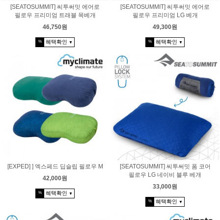
[SEATOSUMMIT] 씨투써밋 에어로
[SEATOSUMMIT] 씨투써밋 에어로
필로우 프리미엄 트래블 목베개
필로우 프리미엄 LG 베개
46,750원
49,300원
혜택확인
혜택확인
%
%
▼
▼
[EXPED] ] 엑스페드 딥슬립 필로우 M
[SEATOSUMMIT] 씨투써밋 폼 코어
필로우 LG 네이비 블루 베개
42,000원
33,000원
혜택확인
%
▼
혜택확인
%
▼