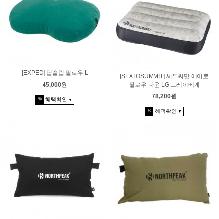
[EXPED] 딥슬립 필로우 L
[SEATOSUMMIT] 씨투써밋 에어로
필로우 다운 LG 그레이베게
45,000원
78,200원
혜택확인
%
▼
혜택확인
%
▼