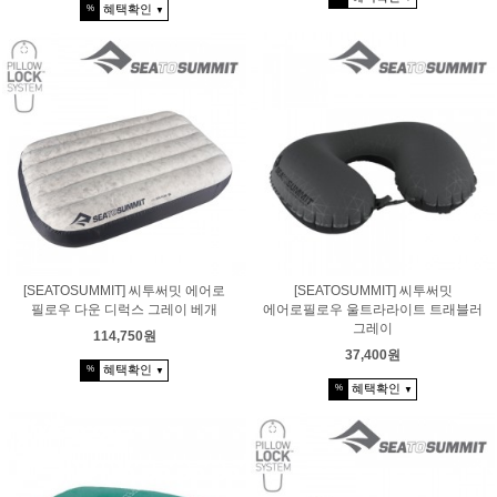
혜택확인
%
▼
[SEATOSUMMIT] 씨투써밋 에어로
[SEATOSUMMIT] 씨투써밋
필로우 다운 디럭스 그레이 베개
에어로필로우 울트라라이트 트래블러
그레이
114,750원
37,400원
혜택확인
%
▼
혜택확인
%
▼