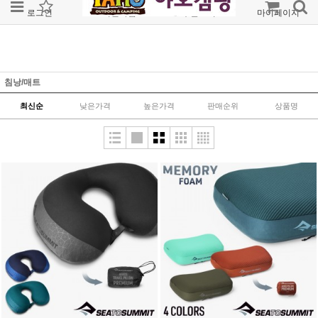
로그인
회원가입
주문조회
마이페이지
침낭/매트
최신순
낮은가격
높은가격
판매순위
상품명