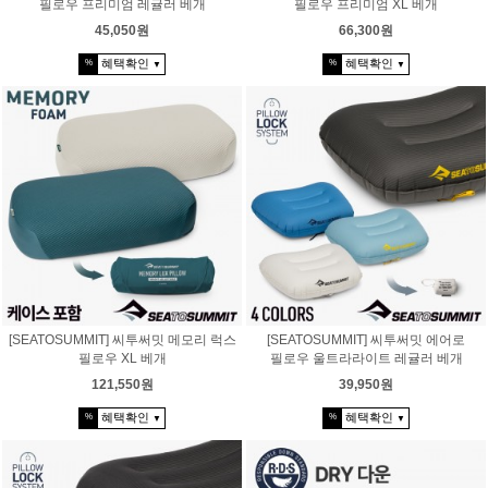
필로우 프리미엄 레귤러 베개
필로우 프리미엄 XL 베개
45,050원
66,300원
혜택확인
혜택확인
%
%
▼
▼
[SEATOSUMMIT] 씨투써밋 메모리 럭스
[SEATOSUMMIT] 씨투써밋 에어로
필로우 XL 베개
필로우 울트라라이트 레귤러 베개
121,550원
39,950원
혜택확인
혜택확인
%
%
▼
▼