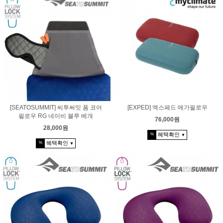
[SEATOSUMMIT] 씨투써밋 폼 코어
[EXPED] 엑스페드 메가필로우
필로우 RG 네이비 블루 베개
76,000원
28,000원
혜택확인
%
▼
혜택확인
%
▼