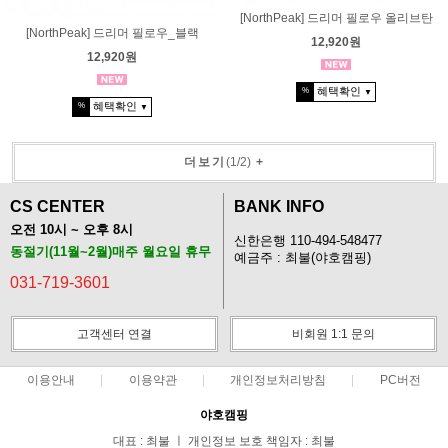
[NorthPeak] 드리머 필로우 올리브탄
[NorthPeak] 드리머 필로우_블랙
12,920원
12,920원
혜택확인
%
▼
혜택확인
%
▼
더보기
(
1
/
2
)
+
CS CENTER
BANK INFO
오전 10시 ~ 오후 8시
신한은행 110-494-548477
동절기(11월~2월)매주 월요일 휴무
예금주 : 최불(야호캠핑)
031-719-3601
고객센터 연결
비회원 1:1 문의
이용안내
이용약관
개인정보처리방침
PC버전
야호캠핑
대표 : 최불 ㅣ 개인정보 보호 책임자 : 최불