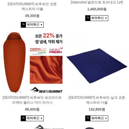
[Valandre] 발란드레 토르네오 Left
[SEATOSUMMIT] 씨투써밋 코튼
엑스트라 더블
1,480,000원
49,300원
혜택확인
%
▼
혜택확인
%
▼
[SEATOSUMMIT] 씨투써밋 써모라이트
[SEATOSUMMIT] 씨투써밋 실크 코튼
리액터 플리스 머미 라이너
엑스트라 더블
88,400원
142,800원
혜택확인
혜택확인
%
%
▼
▼