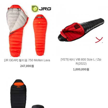
[YETI] 예티 VIB 800 Size L / Zip
[JR GEAR] 헬리움 750 Molten Lava
R(2022)
247,000원
1,000,000원