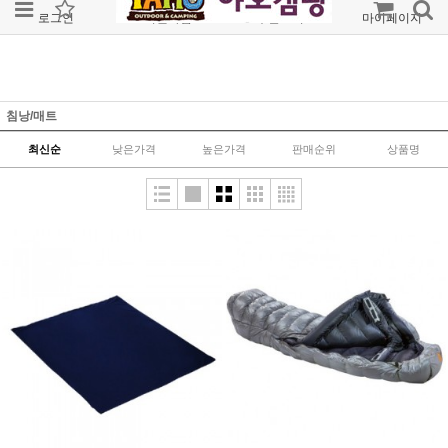
로그인
회원가입
주문조회
마이페이지
침낭/매트
최신순
낮은가격
높은가격
판매순위
상품명