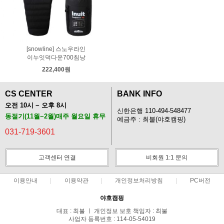
[snowline] 스노우라인
이누잇덕다운700침낭
222,400원
CS CENTER
BANK INFO
오전 10시 ~ 오후 8시
신한은행 110-494-548477
동절기(11월~2월)매주 월요일 휴무
예금주 : 최불(야호캠핑)
031-719-3601
고객센터 연결
비회원 1:1 문의
이용안내
이용약관
개인정보처리방침
PC버전
야호캠핑
대표 : 최불 ㅣ 개인정보 보호 책임자 : 최불
사업자 등록번호 : 114-05-54019