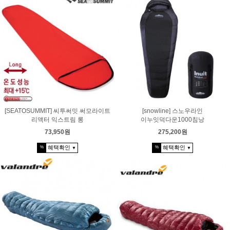
[SEATOSUMMIT] 씨투써밋 써모라이트
[snowline] 스노우라인
리액터 익스트림 롱
이누잇덕다운1000침낭
73,950원
275,200원
혜택확인
혜택확인
%
%
▼
▼