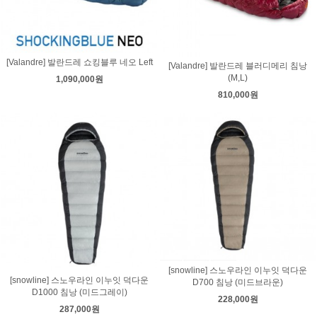
[Valandre] 발란드레 쇼킹블루 네오 Left
[Valandre] 발란드레 블러디메리 침낭
(M,L)
1,090,000원
810,000원
[snowline] 스노우라인 이누잇 덕다운
[snowline] 스노우라인 이누잇 덕다운
D700 침낭 (미드브라운)
D1000 침낭 (미드그레이)
228,000원
287,000원