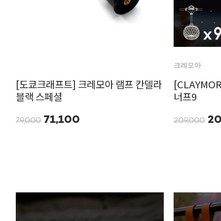
크레모아
[도쿄크래프트] 크레모아 램프 칸델라
[CLAYMO
블랙 스페셜
너프9
71,100
20
79,000
209,000