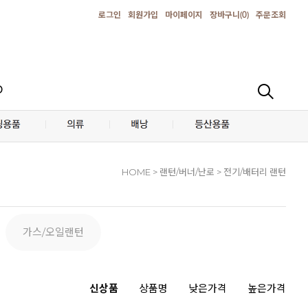
로그인
회원가입
마이페이지
장바구니(
0
)
주문조회
D
HOME
> 랜턴/버너/난로 > 전기/배터리 랜턴
가스/오일랜턴
신상품
상품명
낮은가격
높은가격