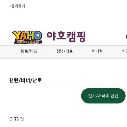
+즐겨찾기
랜턴/버너/난로
전기/배터리 랜턴
73
총
건