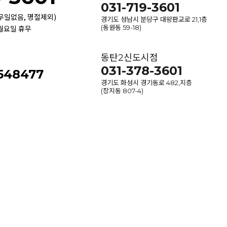
031-719-3601
휴무일없음, 명절제외)
경기도 성남시 분당구 대왕판교로 21,1층
 월요일 휴무
(동원동 59-18)
동탄2신도시점
031-378-3601
-548477
경기도 화성시 경기동로 482,지층
(장지동 807-4)