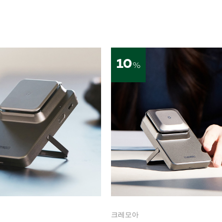
10
%
크레모아