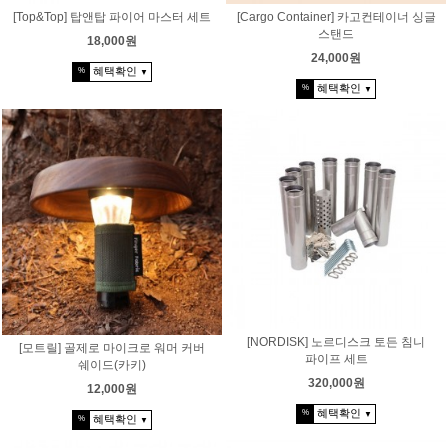
[Top&Top] 탑앤탑 파이어 마스터 세트
[Cargo Container] 카고컨테이너 싱글
스탠드
18,000원
24,000원
혜택확인
%
▼
혜택확인
%
▼
[NORDISK] 노르디스크 토든 침니
[모트릴] 골제로 마이크로 워머 커버
파이프 세트
쉐이드(카키)
320,000원
12,000원
혜택확인
%
▼
혜택확인
%
▼