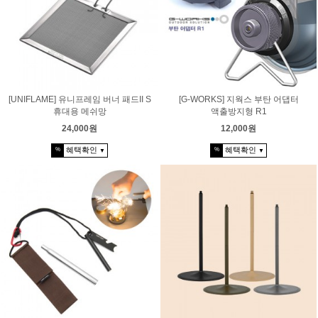
[UNIFLAME] 유니프레임 버너 패드II S
[G-WORKS] 지웍스 부탄 어댑터
휴대용 메쉬망
액출방지형 R1
24,000원
12,000원
혜택확인
혜택확인
%
%
▼
▼