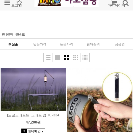
로그인
회원가입
주문조회
마이페이지
랜턴/버너/난로
최신순
낮은가격
높은가격
판매순위
상품명
[도쿄크래프트] 그래프 암 TC-334
47,200원
혜택확인
%
▼