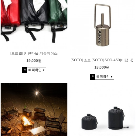
[모트릴] 키친타올,티슈케이스
[SOTO] 소토 [SOTO] SOD-450(어댑터)
19,000원
18,000원
혜택확인
%
▼
혜택확인
%
▼