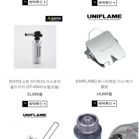
혜택확인
%
혜택확인
%
▼
▼
[UNIFLAME] 유니프레임 가스 배기
[SOTO] 소토 ST-451S 가스토치
클립
필드차커 (ST-450리뉴얼모델)
14,000원
31,500원
혜택확인
%
혜택확인
%
▼
▼