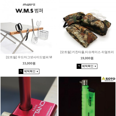
[모트릴] 키친타올,티슈케이스 리얼트리
[모트릴] 우드마그넷사이드범퍼 M
19,000원
33,000원
혜택확인
%
▼
혜택확인
%
▼