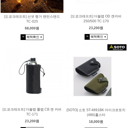
[도쿄크래프트] 더블랩 OD 캔커버
[도쿄크래프트] 선셋 행거 랜턴스탠드
250/500 TC-170
TC-025
23,200원
68,000원
혜택확인
%
혜택확인
%
▼
▼
[도쿄크래프트] 더블랩 룰랩 CB 캔 커버
[SOTO] 소토 ST-4891BK 마이크로토치
TC-171
(486)홀스터
23,200원
18,000원