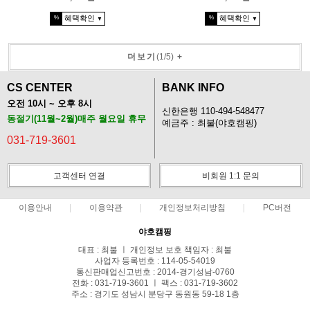
혜택확인
혜택확인
%
%
▼
▼
더보기
(
1
/
5
)
+
CS CENTER
BANK INFO
오전 10시 ~ 오후 8시
신한은행 110-494-548477
동절기(11월~2월)매주 월요일 휴무
예금주 : 최불(야호캠핑)
031-719-3601
고객센터 연결
비회원 1:1 문의
이용안내
이용약관
개인정보처리방침
PC버전
야호캠핑
대표 : 최불 ㅣ 개인정보 보호 책임자 : 최불
사업자 등록번호 : 114-05-54019
통신판매업신고번호 : 2014-경기성남-0760
전화 : 031-719-3601 ㅣ 팩스 : 031-719-3602
주소 : 경기도 성남시 분당구 동원동 59-18 1층