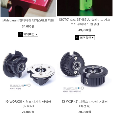
[SOTO] 소토 ST-487LU 슬라이드 가스
[Aldebaran] 알데바란 엣지스탠드 티탄
토치 루미너스 한정판
34,000원
49,000원
혜택확인
%
▼
혜택확인
%
▼
[G-WORKS] 지웍스 나사식 어댑터
[G-WORKS] 지웍스 나사식 어댑터
(자석식)
(회전식)
24,000원
20,000원