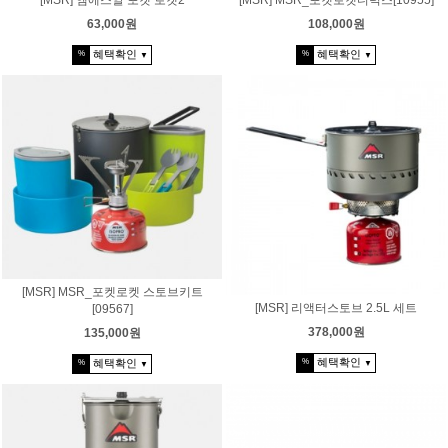
63,000원
108,000원
혜택확인
혜택확인
%
%
▼
▼
[MSR] MSR_포켓로켓 스토브키트
[MSR] 리액터스토브 2.5L 세트
[09567]
378,000원
135,000원
혜택확인
%
혜택확인
%
▼
▼