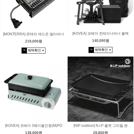
[KOVEA] 코베아 컨테이너버너 블랙
[MONTERRA] 몬테라 애드온 멀티버너
140,000원
219,000원
혜택확인
%
혜택확인
%
▼
▼
[KOVEA] 코베아 3웨이올인원(M)PO
[NIP outdoor] N.I.P 플랫 그리들 팬
138,000원
29,800원