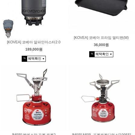
[KOVEA] 코베아 프라임 멀티팬(M)
[KOVEA] 코베아 알파인마스터2.0
36,000원
189,000원
혜택확인
%
▼
혜택확인
%
▼
[MSR] 엠에스알 포켓 로켓2
[MSR] MSR_포켓로켓디럭스[10955]