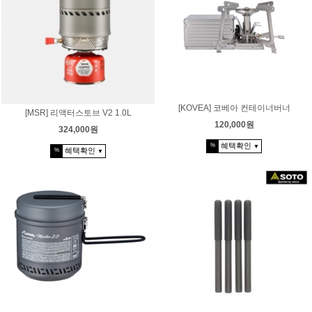
[KOVEA] 코베아 컨테이너버너
[MSR] 리액터스토브 V2 1.0L
120,000원
324,000원
혜택확인
%
▼
혜택확인
%
▼