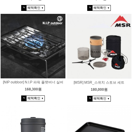
혜택확인
혜택확인
%
%
▼
▼
[NIP outdoor] N.I.P 파워 플랫버너 실버
[MSR] MSR_스위치 스토브 세트
168,300원
180,000원
혜택확인
혜택확인
%
%
▼
▼