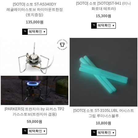
[SOTO] 소토 [SOTO]ST-941 (미니
[SOTO] 소토 ST-AS340DY
화로대 테트라)
레귤레이터스토브 하이마운트한정
(토치증정)
15,300원
135,000원
혜택확인
%
▼
혜택확인
%
▼
[PARKERS] 트란지아 by 파커스 TP2
[SOTO] 소토 ST-3105LUBL 어시스트
가스스토브(트란지아 겸용)
그립 루미너스블루
59,000원
10,800원
혜택확인
%
▼
혜택확인
%
▼