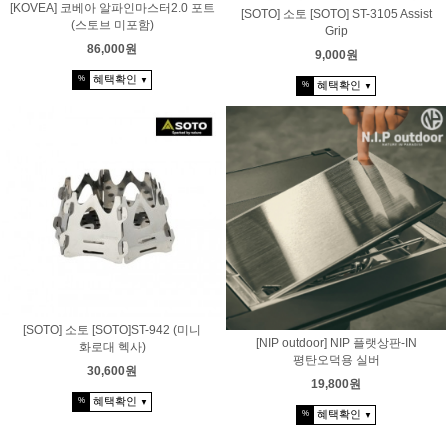
[KOVEA] 코베아 알파인마스터2.0 포트
[SOTO] 소토 [SOTO] ST-3105 Assist
(스토브 미포함)
Grip
86,000원
9,000원
혜택확인
%
▼
혜택확인
%
▼
[SOTO] 소토 [SOTO]ST-942 (미니
[NIP outdoor] NIP 플랫상판-IN
화로대 헥사)
평탄오덕용 실버
30,600원
19,800원
혜택확인
%
▼
혜택확인
%
▼