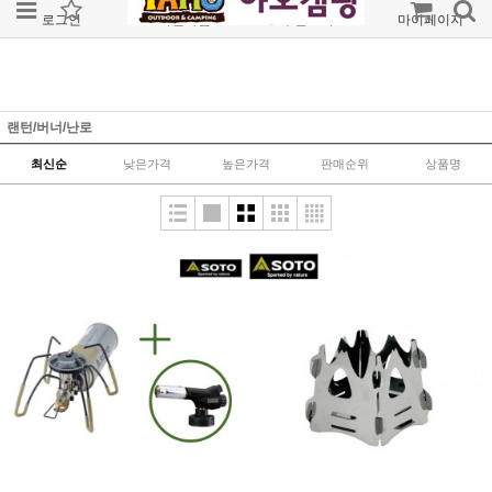
로그인
회원가입
주문조회
마이페이지
랜턴/버너/난로
최신순
낮은가격
높은가격
판매순위
상품명