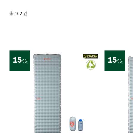
102
총
건
15
15
%
%