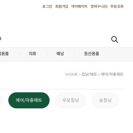
로그인
회원가입
마이페이지
장바구니(
0
)
주문조회
D
HOME
> 침낭/매트 > 에어/자충매트
에어/자충매트
우모침낭
솜침낭