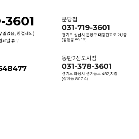
9-3601
분당점
031-719-3601
휴무일없음, 명절제외)
경기도 성남시 분당구 대왕판교로 21,1층
 월요일 휴무
(동원동 59-18)
동탄2신도시점
031-378-3601
-548477
경기도 화성시 경기동로 482,지층
(장지동 807-4)