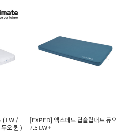
( LW /
[EXPED] 엑스페드 딥슬립매트 듀오
 듀오 퀸 )
7.5 LW+