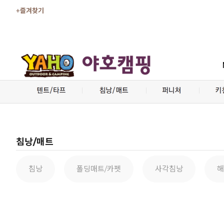
+즐겨찾기
침낭/매트
침낭
폴딩매트/카펫
사각침낭
해