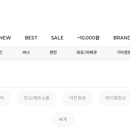
NEW
BEST
SALE
~10,000원
BRAN
먹
침낭/매트소품
야전침대
머미형침낭
베게