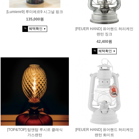
[Lumiere9] 루미에르9 시그널 핑크
135,000원
혜택확인
[FEUER HAND] 퓨어핸드 허리케인
%
▼
랜턴 징크
42,400원
혜택확인
%
▼
[TOP&TOP] 탑앤탑 루시르 클래식
[FEUER HAND] 퓨어핸드 허리케인
가스랜턴
랜턴 화이트