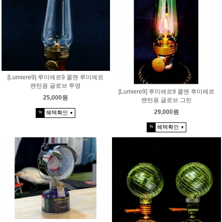
[Lumiere9] 루미에르9 콜맨 루미에르
랜턴용 글로브 투명
[Lumiere9] 루미에르9 콜맨 루미에르
25,000원
랜턴용 글로브 그린
29,000원
혜택확인
%
▼
혜택확인
%
▼