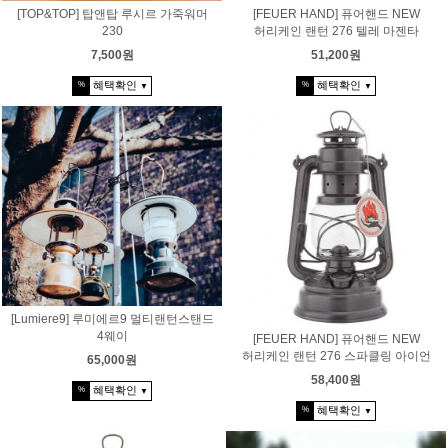
[TOP&TOP] 탑앤탑 루시르 가죽워머
[FEUER HAND] 퓨어핸드 NEW
230
허리케인 랜턴 276 텔레 마젠타
7,500원
51,200원
혜택확인
혜택확인
%
%
▼
▼
[Lumiere9] 루미에르9 멀티랜턴스탠드
4웨이
[FEUER HAND] 퓨어핸드 NEW
허리케인 랜턴 276 스파클링 아이언
65,000원
58,400원
혜택확인
%
▼
혜택확인
%
▼