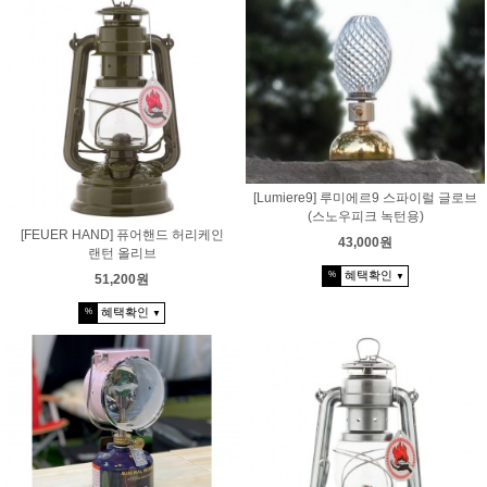
[Lumiere9] 루미에르9 스파이럴 글로브
(스노우피크 녹턴용)
[FEUER HAND] 퓨어핸드 허리케인
43,000원
랜턴 올리브
혜택확인
%
51,200원
▼
혜택확인
%
▼