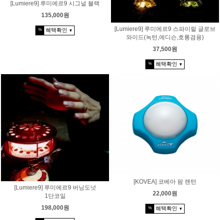
[Lumiere9] 루미에르9 시그널 블랙
135,000원
[Lumiere9] 루미에르9 스파이럴 글로브
혜택확인
%
▼
와이드(녹턴,에디슨,호롱겸용)
37,500원
혜택확인
%
▼
[KOVEA] 코베아 팜 랜턴
[Lumiere9] 루미에르9 버닝도넛
22,000원
1단코일
198,000원
혜택확인
%
▼