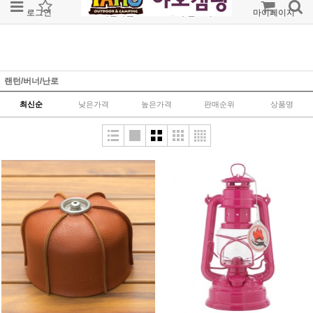
로그인
회원가입
주문조회
마이페이지
랜턴/버너/난로
최신순
낮은가격
높은가격
판매순위
상품명