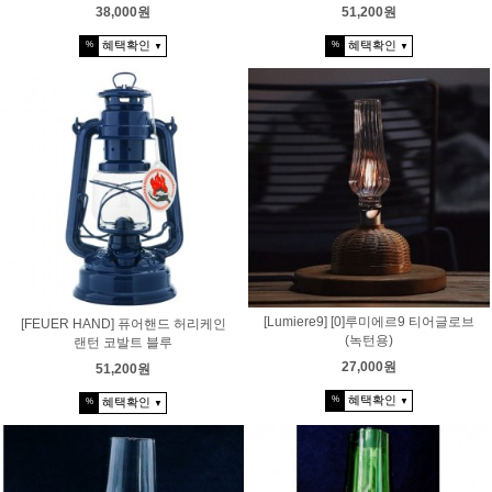
38,000원
51,200원
혜택확인
혜택확인
%
%
▼
▼
[Lumiere9] [0]루미에르9 티어글로브
[FEUER HAND] 퓨어핸드 허리케인
(녹턴용)
랜턴 코발트 블루
27,000원
51,200원
혜택확인
%
혜택확인
▼
%
▼