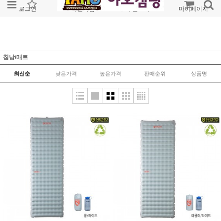
로그인
회원가입
주문조회
마이페이지
침낭/매트
최신순
낮은가격
높은가격
판매순위
상품명