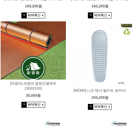
169,200원
160,200원
혜택확인
혜택확인
%
%
▼
▼
[파캠퍼] 파캠퍼 캠핑단열매트
(300X100)
[NEMO] 니모 텐서 엘리트 숏/머미
30,000원
250,200원
혜택확인
%
▼
혜택확인
%
▼