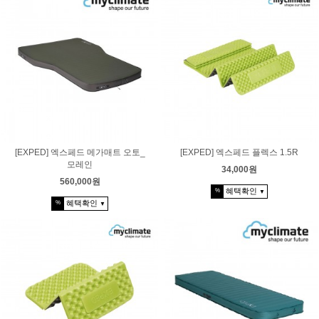
[EXPED] 엑스페드 메가매트 오토_
[EXPED] 엑스페드 플렉스 1.5R
모레인
34,000원
560,000원
혜택확인
%
▼
혜택확인
%
▼