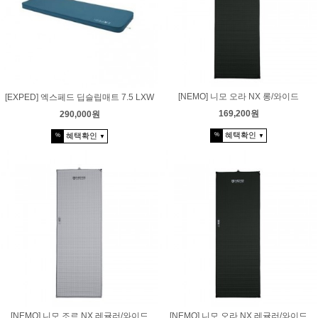
[NEMO] 니모 오라 NX 롱/와이드
[EXPED] 엑스페드 딥슬립매트 7.5 LXW
169,200원
290,000원
혜택확인
혜택확인
%
%
▼
▼
[NEMO] 니모 조르 NX 레귤러/와이드
[NEMO] 니모 오라 NX 레귤러/와이드