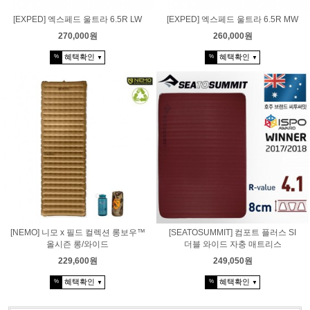
[EXPED] 엑스페드 울트라 6.5R LW
[EXPED] 엑스페드 울트라 6.5R MW
270,000원
260,000원
혜택확인
혜택확인
%
%
▼
▼
[NEMO] 니모 x 필드 컬렉션 롱보우™
[SEATOSUMMIT] 컴포트 플러스 SI
올시즌 롱/와이드
더블 와이드 자충 매트리스
229,600원
249,050원
혜택확인
혜택확인
%
%
▼
▼