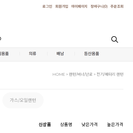
로그인
회원가입
마이페이지
장바구니(
0
)
주문조회
D
HOME
> 랜턴/버너/난로 > 전기/배터리 랜턴
가스/오일랜턴
신상품
상품명
낮은가격
높은가격