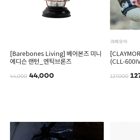
크레모아
[Barebones Living] 베어본즈 미니
[CLAYMO
에디슨 랜턴_엔틱브론즈
(CLL-600I
44,000
12
44,000
127,000