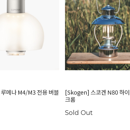
] 루메나 M4/M3 전용 버블
[Skogen] 스코겐 N80 
크롬
Sold Out