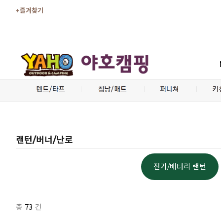
+즐겨찾기
랜턴/버너/난로
전기/배터리 랜턴
73
총
건