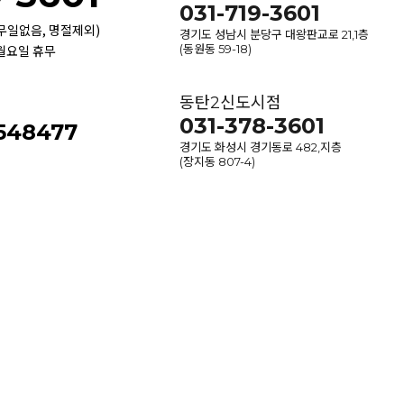
031-719-3601
휴무일없음, 명절제외)
경기도 성남시 분당구 대왕판교로 21,1층
 월요일 휴무
(동원동 59-18)
동탄2신도시점
031-378-3601
-548477
경기도 화성시 경기동로 482,지층
(장지동 807-4)