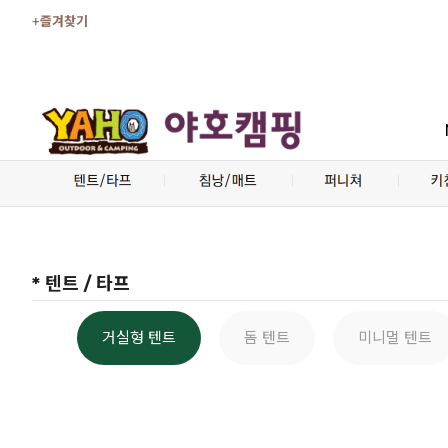
+즐겨찾기
* 텐트 / 타프
거실형 텐트
돔 텐트
미니멀 텐트