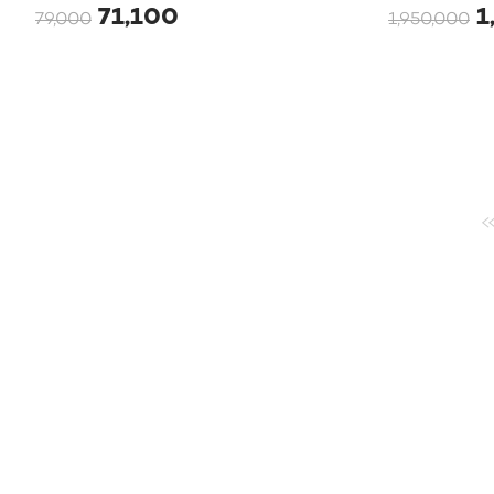
71,100
1
79,000
1,950,000