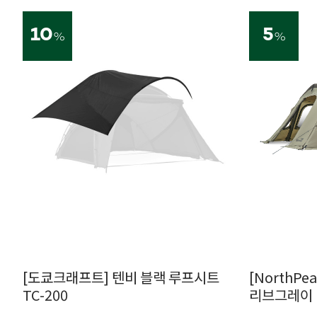
10
5
%
%
[도쿄크래프트] 텐비 블랙 루프시트
[NorthPe
TC-200
리브그레이