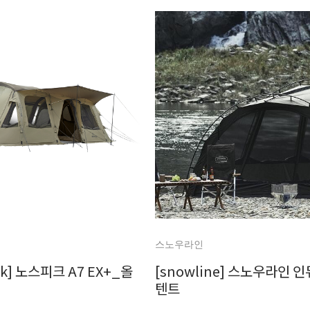
스노우라인
ak] 노스피크 A7 EX+_올
[snowline] 스노우라인 
텐트