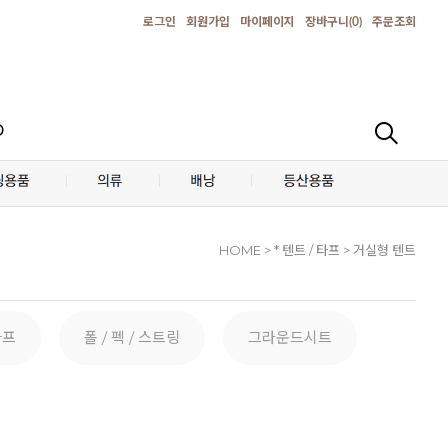
로그인
회원가입
마이페이지
장바구니(
0
)
주문조회
D
HOME
> * 텐트 / 타프 > 거실형 텐트
타프
폴 / 펙 / 스트링
그라운드시트