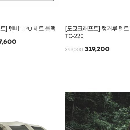
] 텐비 TPU 세트 블랙
[도쿄크래프트] 캥거루 텐트 
TC-220
7,600
319,200
399,000