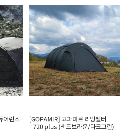
인듀어런스
[GOPAMIR] 고파미르 리빙쉘터
T720 plus (샌드브라운/다크그린)