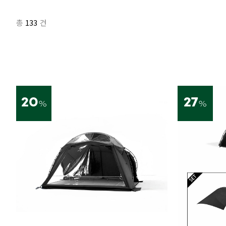
133
총
건
20
27
%
%