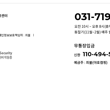
031-71
객센터
오전 10시 ~ 오후 8시(
동절기(11월~2월) 매주
개인정보보호책임자 : 최불
무통장입금
110-494
신한
예금주 : 최불(야호캠핑)