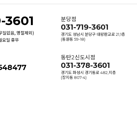
9-3601
분당점
031-719-3601
휴무일없음, 명절제외)
경기도 성남시 분당구 대왕판교로 21,1층
 월요일 휴무
(동원동 59-18)
동탄2신도시점
031-378-3601
-548477
경기도 화성시 경기동로 482,지층
(장지동 807-4)