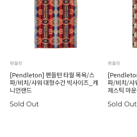
펜들턴
펜들턴
[Pendleton] 펜들턴 타월 목욕/스
[Pendle
파/비치/샤워 대형수건 빅사이즈_캐
파/비치/샤
니언랜드
제스틱 마운
Sold Out
Sold Out