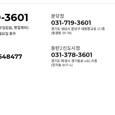
9-3601
분당점
031-719-3601
휴무일없음, 명절제외)
경기도 성남시 분당구 대왕판교로 21,1층
 월요일 휴무
(동원동 59-18)
동탄2신도시점
031-378-3601
-548477
경기도 화성시 경기동로 482,지층
(장지동 807-4)