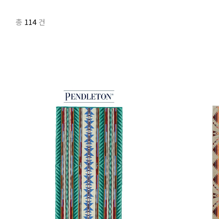
114
총
건