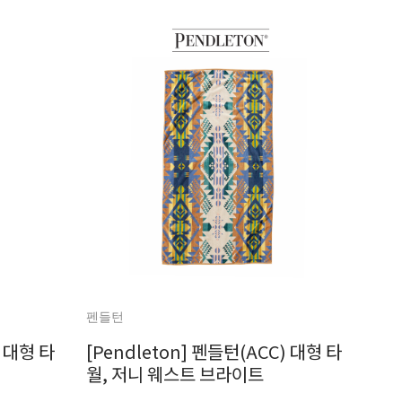
펜들턴
) 대형 타
[Pendleton] 펜들턴(ACC) 대형 타
월, 저니 웨스트 브라이트