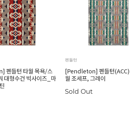
펜들턴
ton] 펜들턴 타월 목욕/스
[Pendleton] 펜들턴(ACC
워 대형수건 빅사이즈_마
월 조세프, 그레이
틴
Sold Out