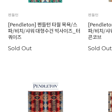
펜들턴
펜들턴
[Pendleton] 펜들턴 타월 목욕/스
[Pendle
파/비치/샤워 대형수건 빅사이즈_터
파/비치/샤
쿼이즈
콘코브
Sold Out
Sold Out