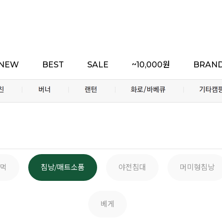
NEW
BEST
SALE
~10,000원
BRAN
먹
침낭/매트소품
야전침대
머미형침낭
베게