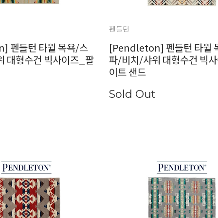
펜들턴
ton] 펜들턴 타월 목욕/스
[Pendleton] 펜들턴 타월
워 대형수건 빅사이즈_팔
파/비치/샤워 대형수건 빅
이트 샌드
Sold Out