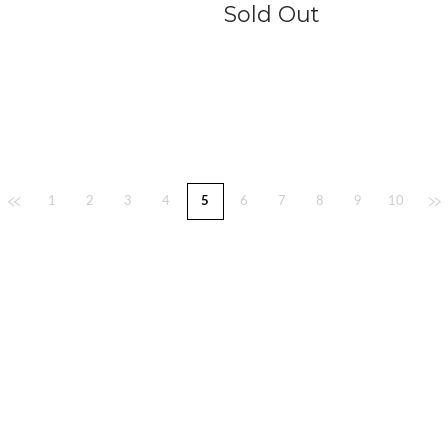
Sold Out
1
2
3
4
5
6
7
8
9
10