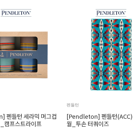
펜들턴
ton] 펜들턴 세라믹 머그컵
[Pendleton] 펜들턴(ACC
)_캠프스트라이프
월_투손 터쿼이즈