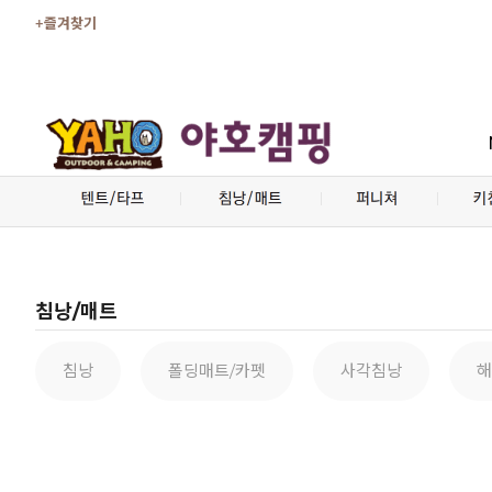
+즐겨찾기
침낭/매트
침낭
폴딩매트/카펫
사각침낭
해