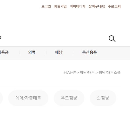
로그인
회원가입
마이페이지
장바구니(
0
)
주문조회
D
HOME
> 침낭/매트 > 침낭/매트소품
에어/자충매트
우모침낭
솜침낭