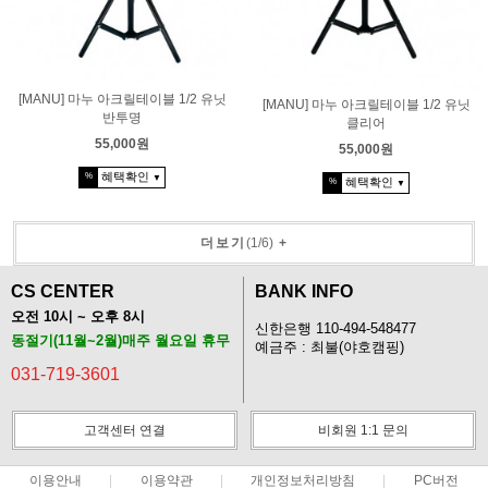
[MANU] 마누 아크릴테이블 1/2 유닛
[MANU] 마누 아크릴테이블 1/2 유닛
반투명
클리어
55,000원
55,000원
혜택확인
%
▼
혜택확인
%
▼
더보기
(
1
/
6
)
+
CS CENTER
BANK INFO
오전 10시 ~ 오후 8시
신한은행 110-494-548477
동절기(11월~2월)매주 월요일 휴무
예금주 : 최불(야호캠핑)
031-719-3601
고객센터 연결
비회원 1:1 문의
이용안내
이용약관
개인정보처리방침
PC버전