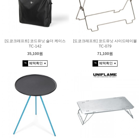
[도쿄크래프트] 코드유닛 숄더 케이스
[도쿄크래프트] 코드유닛 사이드테이블
TC-142
TC-079
35,100원
71,100원
혜택확인
혜택확인
%
%
▼
▼