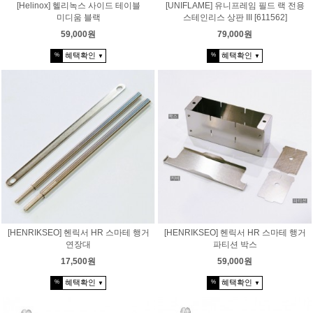
[Helinox] 헬리녹스 사이드 테이블
[UNIFLAME] 유니프레임 필드 랙 전용
미디움 블랙
스테인리스 상판 III [611562]
59,000원
79,000원
혜택확인
혜택확인
%
%
▼
▼
[HENRIKSEO] 헨릭서 HR 스마테 행거
[HENRIKSEO] 헨릭서 HR 스마테 행거
연장대
파티션 박스
17,500원
59,000원
혜택확인
혜택확인
%
%
▼
▼