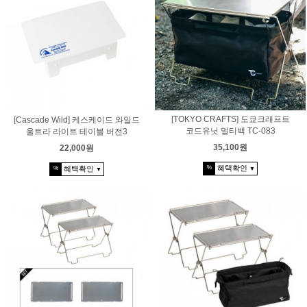
[TOKYO CRAFTS] 도쿄크래프트
[Cascade Wild] 케스케이드 와일드
코드유닛 멀티백 TC-083
울트라 라이트 테이블 버전3
35,100원
22,000원
혜택확인
%
혜택확인
%
▼
▼