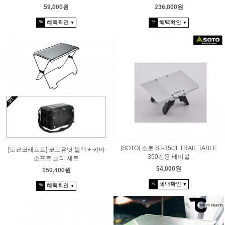
59,000원
236,800원
혜택확인
혜택확인
%
%
▼
▼
[SOTO] 소토 ST-3501 TRAIL TABLE
[도쿄크래프트] 코드유닛 블랙 + 키바
350전용 테이블
소프트 쿨러 세트
54,000원
150,400원
혜택확인
%
▼
혜택확인
%
▼