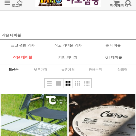
로그인
회원가입
주문조회
마이페이지
작은 테이블
크고 편한 의자
작고 가벼운 의자
큰 테이블
작은 테이블
키친 퍼니쳐
IGT 테이블
최신순
낮은가격
높은가격
판매순위
상품명