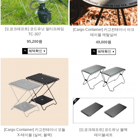
[도쿄크래프트] 코드유닛 멀티프레임
[Cargo Container] 카고컨테이너 아크
TC-307
테이블 메탈실버
95,200원
49,000원
혜택확인
%
혜택확인
▼
%
▼
[Cargo Container] 카고컨테이너 모듈
[도쿄크래프트] 코드유닛 블랙
X-테이블 (실버, 블랙)
테이블세트