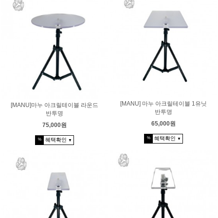
[MANU] 마누 아크릴테이블 1유닛
[MANU]마누 아크릴테이블 라운드
반투명
반투명
65,000원
75,000원
혜택확인
%
▼
혜택확인
%
▼