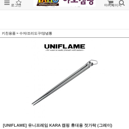
로그인
회원가입
주문조회
마이페이지
키친용품
>
수저/조리도구/양념통
[UNIFLAME] 유니프레임 KARA 캠핑 휴대용 젓가락 (그레이)