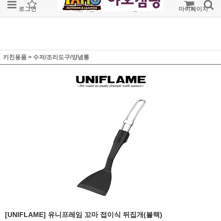
로그인
회원가입
주문조회
마이페이지
키친용품
>
수저/조리도구/양념통
[UNIFLAME] 유니프레임 꼬마 접이식 뒤집개(블랙)