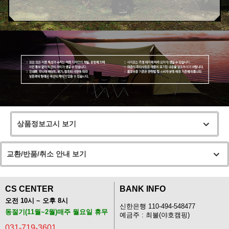
상품정보고시 보기
교환/반품/취소 안내 보기
CS CENTER
BANK INFO
오전 10시 ~ 오후 8시
신한은행 110-494-548477
동절기(11월~2월)매주 월요일 휴무
예금주 : 최불(야호캠핑)
031-719-3601