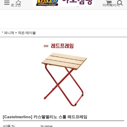
로그인
회원가입
주문조회
마이페이지
* 퍼니쳐
>
작은 테이블
[Castelmerlino] 카스텔멜리노 스툴 레드프레임
상품가
75,000
원