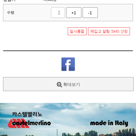
수량
+1
-1
확대보기