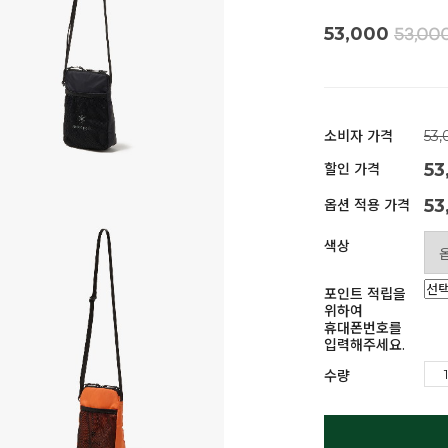
53,000
53,00
소비자 가격
53
53
할인 가격
53
옵션 적용 가격
색상
포인트 적립을
위하여
휴대폰번호를
입력해주세요.
수량