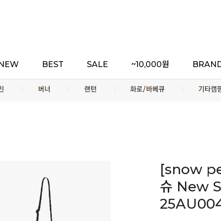
NEW
BEST
SALE
~10,000원
BRAN
[snow 
슈 New S
25AU00