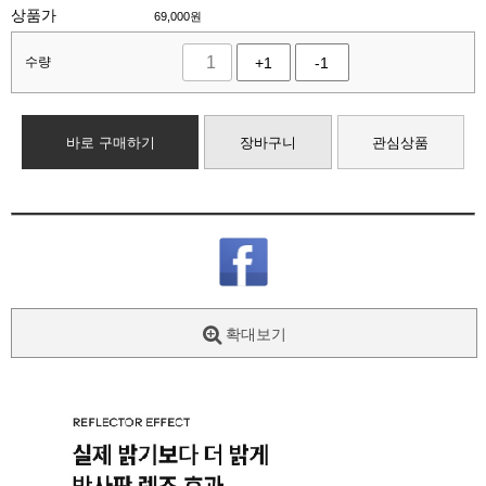
상품가
69,000
원
수량
+1
-1
바로 구매하기
장바구니
관심상품
확대보기