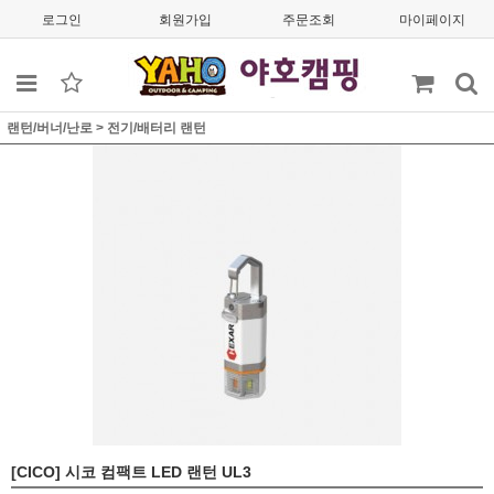
로그인
회원가입
주문조회
마이페이지
랜턴/버너/난로
>
전기/배터리 랜턴
[CICO] 시코 컴팩트 LED 랜턴 UL3