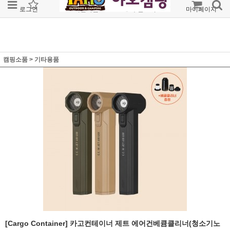
로그인
회원가입
주문조회
마이페이지
캠핑소품
>
기타용품
[Cargo Container] 카고컨테이너 제트 에어건베큠클리너(청소기노