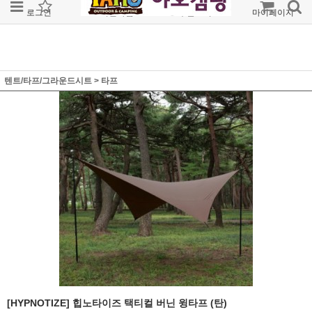
로그인
회원가입
주문조회
마이페이지
텐트/타프/그라운드시트
>
타프
[HYPNOTIZE] 힙노타이즈 택티컬 버닌 윙타프 (탄)