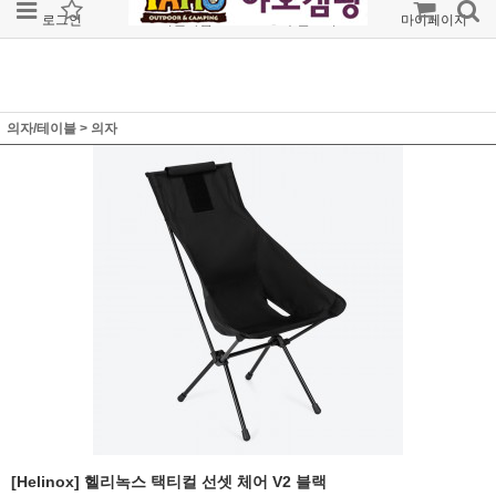
로그인
회원가입
주문조회
마이페이지
의자/테이블
>
의자
[Helinox] 헬리녹스 택티컬 선셋 체어 V2 블랙