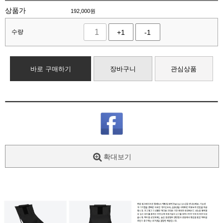
상품가
192,000
원
수량
+1
-1
바로 구매하기
장바구니
관심상품
확대보기