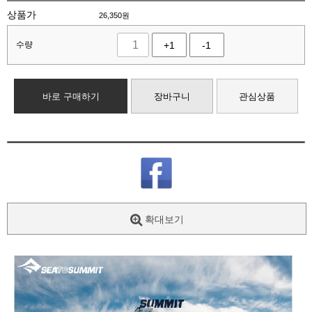
상품가
26,350
원
수량
+1
-1
바로 구매하기
장바구니
관심상품
확대보기