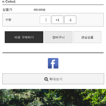
n Color)
상품가
400,000
원
수량
+1
-1
바로 구매하기
장바구니
관심상품
확대보기