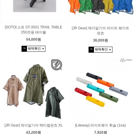
[SOTO] 소토 ST-3501 TRAIL TABLE
[JR Gear] 제이알기어 라이트 웨이트
350전용 테이블
판쵸
54,000원
36,000원
혜택확인
%
▼
혜택확인
%
▼
[JR Gear] 제이알기어 택티컬판쵸 XL
[Liteway] 라이트웨이 휘슬 (1ea)
43,200원
7,920원