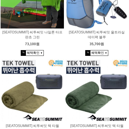
[SEATOSUMMIT] 씨투써밋 나일론 타프
[SEATOSUMMIT] 씨투써밋 울트라실
판초 그린
데이팩 블루
73,100원
35,700원
혜택확인
혜택확인
%
%
▼
▼
[SEATOSUMMIT] 씨투써밋 텍 타월
[SEATOSUMMIT] 씨투써밋 텍 타월