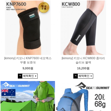
[kimony] 키모니 KNP7600 네오맥스
[kimony] 키모니 KCW800 종아리
무릎 보호대
슬리브 블랙
9,000원
16,200원
혜택확인
혜택확인
%
%
▼
▼