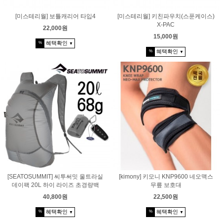
[미스테리월] 보틀캐리어 타입4
[미스테리월] 키친파우치(스푼케이스)
X-PAC
22,000원
15,000원
혜택확인
%
▼
혜택확인
%
▼
[SEATOSUMMIT] 씨투써밋 울트라실
[kimony] 키모니 KNP9600 네오맥스
데이팩 20L 하이 라이즈 초경량백
무릎 보호대
40,800원
22,500원
혜택확인
혜택확인
%
%
▼
▼