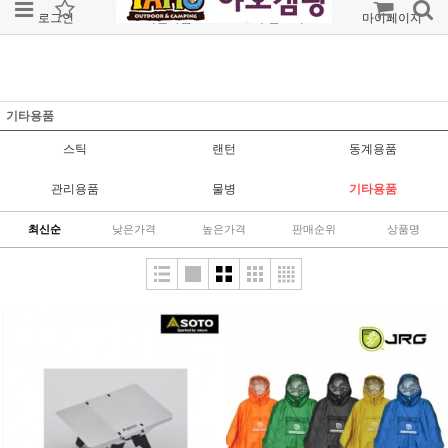
로그인
회원가입
주문조회
마이페이지
기타용품
스틱
랜턴
동계용품
관리용품
물병
기타용품
최신순
낮은가격
높은가격
판매순위
상품명