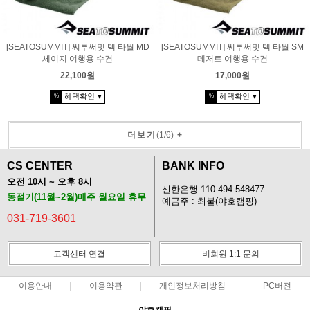
[SEATOSUMMIT] 씨투써밋 텍 타월 MD
[SEATOSUMMIT] 씨투써밋 텍 타월 SM
세이지 여행용 수건
데저트 여행용 수건
22,100원
17,000원
혜택확인
혜택확인
%
%
▼
▼
더보기
(
1
/
6
)
+
CS CENTER
BANK INFO
오전 10시 ~ 오후 8시
신한은행 110-494-548477
동절기(11월~2월)매주 월요일 휴무
예금주 : 최불(야호캠핑)
031-719-3601
고객센터 연결
비회원 1:1 문의
이용안내
이용약관
개인정보처리방침
PC버전