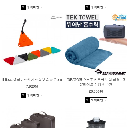
혜택확인
혜택확인
%
%
▼
▼
[Liteway] 라이트웨이 트링켓 휘슬 (1ea)
[SEATOSUMMIT] 씨투써밋 텍 타월 LG
문라이트 여행용 수건
7,920원
26,350원
혜택확인
%
▼
혜택확인
%
▼