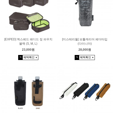
[EXPED] 엑스페드 패디드 짚 파우치
[미스테리월] 보틀캐리어 페더타입
블랙 (S, M, L)
(다이니마)
23,000원
28,000원
혜택확인
혜택확인
%
%
▼
▼