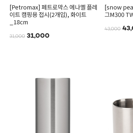
[Petromax] 페트로막스 에나멜 플레
[snow p
이트 캠핑용 접시(2개입), 화이트
그M300 TW
_18cm
43
43,000
31,000
31,000