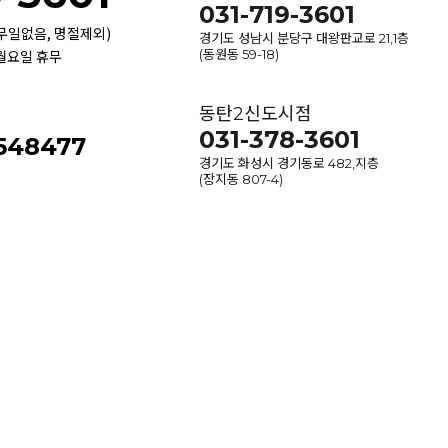
031-719-3601
휴무일없음, 명절제외)
경기도 성남시 분당구 대왕판교로 21,1층
 월요일 휴무
(동원동 59-18)
동탄2신도시점
031-378-3601
-548477
경기도 화성시 경기동로 482,지층
(장지동 807-4)