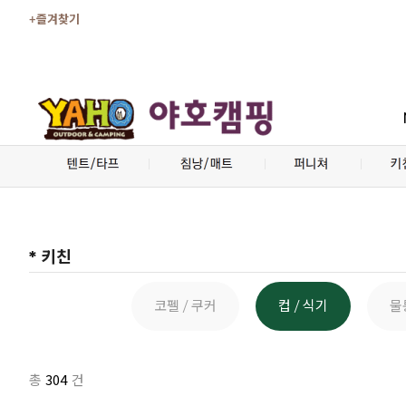
+즐겨찾기
* 키친
코펠 / 쿠커
컵 / 식기
물
304
총
건