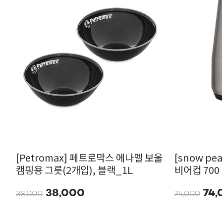
[Petromax] 페트로막스 에나멜 보울
[snow p
캠핑용 그릇(2개입), 블랙_1L
비어컵 700 
38,000
74,
38,000
74,000