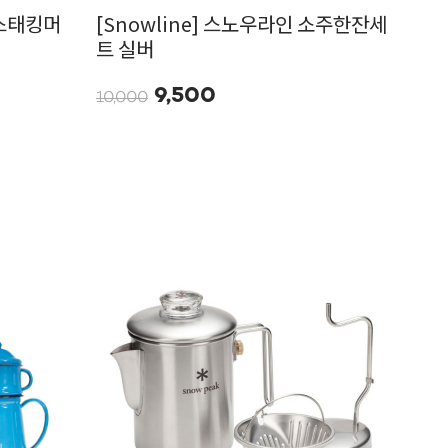
 스태킹머
[Snowline] 스노우라인 소주한잔세
트 실버
9,500
10,000