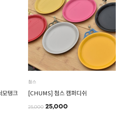
첨스
 써모탱크
[CHUMS] 첨스 캠퍼디쉬
25,000
25,000