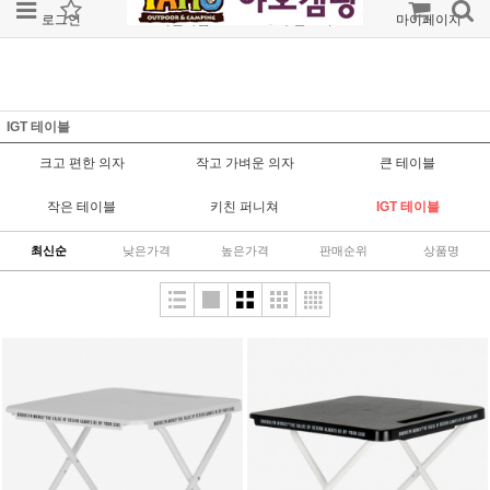
로그인
회원가입
주문조회
마이페이지
IGT 테이블
크고 편한 의자
작고 가벼운 의자
큰 테이블
작은 테이블
키친 퍼니쳐
IGT 테이블
최신순
낮은가격
높은가격
판매순위
상품명