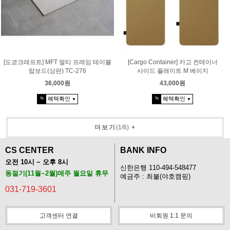
[Cargo Container] 카고 컨테이너
[도쿄크래프트] MFT 멀티 프레임 테이블
사이드 플레이트 M 베이지
탑보드(상판) TC-276
43,000원
36,000원
혜택확인
혜택확인
%
%
▼
▼
더보기
(
1
/
6
)
+
CS CENTER
BANK INFO
오전 10시 ~ 오후 8시
신한은행 110-494-548477
동절기(11월~2월)매주 월요일 휴무
예금주 : 최불(야호캠핑)
031-719-3601
고객센터 연결
비회원 1:1 문의