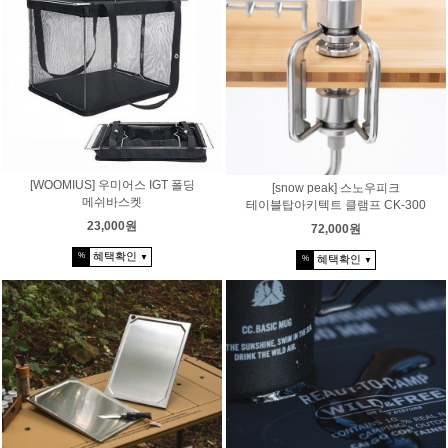
[WOOMIUS] 우미어스 IGT 폴딩
[snow peak] 스노우피크
메쉬바스켓
테이블탑아키텍트 클램프 CK-300
23,000원
72,000원
혜택확인
%
혜택확인
▼
%
▼