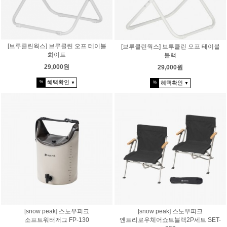
[브루클린웍스] 브루클린 오프 테이블
[브루클린웍스] 브루클린 오프 테이블
화이트
블랙
29,000원
29,000원
혜택확인
혜택확인
%
%
▼
▼
[snow peak] 스노우피크
[snow peak] 스노우피크
소프트워터저그 FP-130
엔트리로우체어쇼트블랙2P세트 SET-