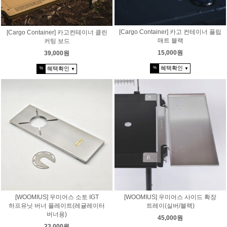
[Cargo Container] 카고 컨테이너 플립
[Cargo Container] 카고컨테이너 클린
매트 블랙
커팅 보드
15,000원
39,000원
혜택확인
혜택확인
%
%
▼
▼
[WOOMIUS] 우미어스 소토 IGT
[WOOMIUS] 우미어스 사이드 확장
하프유닛 버너 플레이트(레귤레이터
트레이(실버/블랙)
버너용)
45,000원
23,000원