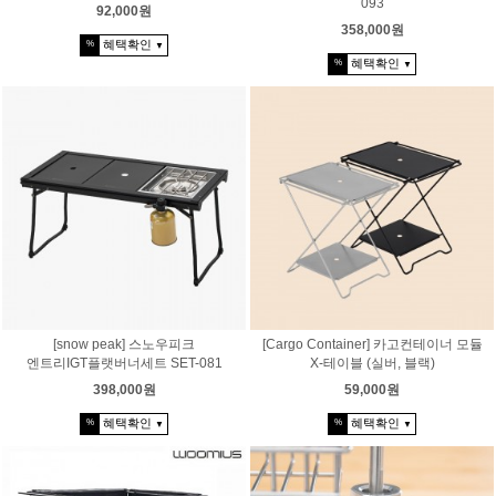
093
92,000원
358,000원
혜택확인
%
▼
혜택확인
%
▼
[snow peak] 스노우피크
[Cargo Container] 카고컨테이너 모듈
엔트리IGT플랫버너세트 SET-081
X-테이블 (실버, 블랙)
398,000원
59,000원
혜택확인
혜택확인
%
%
▼
▼