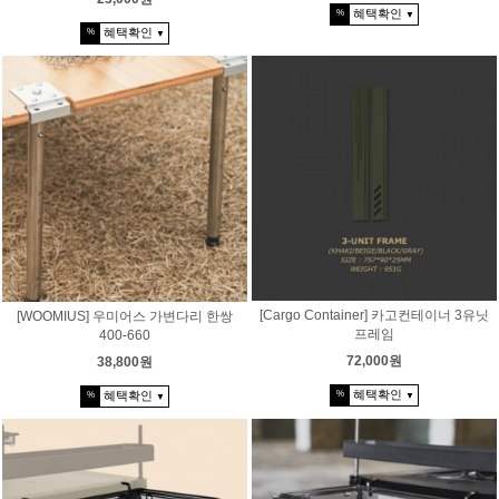
혜택확인
%
▼
혜택확인
%
▼
[Cargo Container] 카고컨테이너 3유닛
[WOOMIUS] 우미어스 가변다리 한쌍
프레임
400-660
72,000원
38,800원
혜택확인
%
혜택확인
%
▼
▼