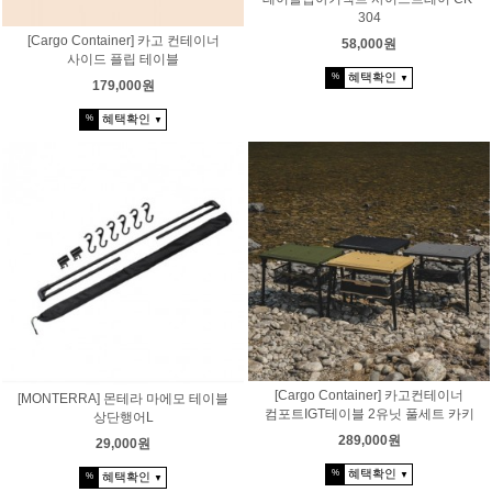
304
[Cargo Container] 카고 컨테이너
58,000원
사이드 플립 테이블
혜택확인
%
▼
179,000원
혜택확인
%
▼
[Cargo Container] 카고컨테이너
[MONTERRA] 몬테라 마에모 테이블
컴포트IGT테이블 2유닛 풀세트 카키
상단행어L
289,000원
29,000원
혜택확인
%
▼
혜택확인
%
▼