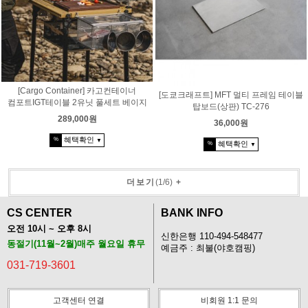
[Cargo Container] 카고컨테이너
[도쿄크래프트] MFT 멀티 프레임 테이블
컴포트IGT테이블 2유닛 풀세트 베이지
탑보드(상판) TC-276
289,000원
36,000원
혜택확인
%
▼
혜택확인
%
▼
더보기
(
1
/
6
)
+
CS CENTER
BANK INFO
오전 10시 ~ 오후 8시
신한은행 110-494-548477
동절기(11월~2월)매주 월요일 휴무
예금주 : 최불(야호캠핑)
031-719-3601
고객센터 연결
비회원 1:1 문의