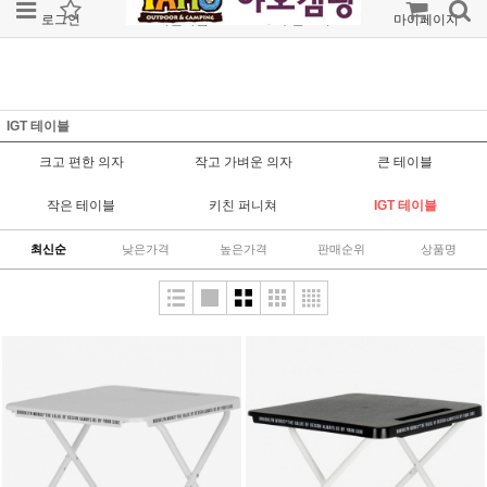
로그인
회원가입
주문조회
마이페이지
IGT 테이블
크고 편한 의자
작고 가벼운 의자
큰 테이블
작은 테이블
키친 퍼니쳐
IGT 테이블
최신순
낮은가격
높은가격
판매순위
상품명