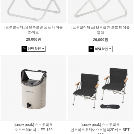
[브루클린웍스] 브루클린 오프 테이블
[브루클린웍스] 브루클린 오프 테이블
화이트
블랙
29,000원
29,000원
혜택확인
혜택확인
%
%
▼
▼
[snow peak] 스노우피크
[snow peak] 스노우피크
소프트워터저그 FP-130
엔트리로우체어쇼트블랙2P세트 SET-