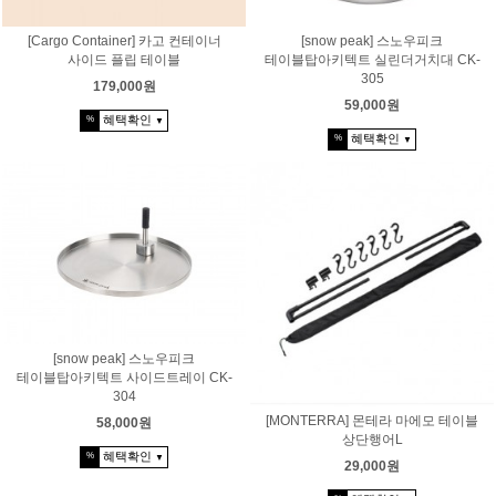
[Cargo Container] 카고 컨테이너
[snow peak] 스노우피크
사이드 플립 테이블
테이블탑아키텍트 실린더거치대 CK-
305
179,000원
59,000원
혜택확인
%
▼
혜택확인
%
▼
[snow peak] 스노우피크
테이블탑아키텍트 사이드트레이 CK-
304
[MONTERRA] 몬테라 마에모 테이블
58,000원
상단행어L
혜택확인
%
▼
29,000원